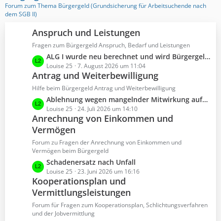
t
Forum zum Thema Bürgergeld (Grundsicherung für Arbeitsuchende nach
e
dem SGB II)
B
e
Anspruch und Leistungen
i
Fragen zum Bürgergeld Anspruch, Bedarf und Leistungen
t
L
ALG I wurde neu berechnet und wird Bürgergeld auch neu berechnet?
r
e
Louise 25
7. August 2026 um 11:04
ä
Antrag und Weiterbewilligung
t
g
z
Hilfe beim Bürgergeld Antrag und Weiterbewilligung
e
t
L
Ablehnung wegen mangelnder Mitwirkung aufgrund von Krankheit und eines Mitbewohners
e
e
Louise 25
24. Juli 2026 um 14:10
B
Anrechnung von Einkommen und
t
e
Vermögen
z
i
t
Forum zu Fragen der Anrechnung von Einkommen und
t
e
Vermögen beim Bürgergeld
r
B
L
Schadenersatz nach Unfall
ä
e
e
Louise 25
23. Juni 2026 um 16:16
g
i
Kooperationsplan und
t
e
t
Vermittlungsleistungen
z
r
t
Forum für Fragen zum Kooperationsplan, Schlichtungsverfahren
ä
e
und der Jobvermittlung
g