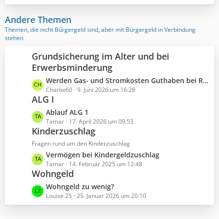
e
i
t
Andere Themen
r
Themen, die nicht Bürgergeld sind, aber mit Bürgergeld in Verbindung
ä
stehen
g
Grundsicherung im Alter und bei
e
Erwerbsminderung
L
Werden Gas- und Stromkosten Guthaben bei Rente und Grundsicherung im Alter als Einkommen angerechnet?
e
Charlie60
9. Juni 2026 um 16:28
ALG I
t
z
L
Ablauf ALG 1
t
e
Tamar
17. April 2026 um 09:53
e
Kinderzuschlag
t
B
z
Fragen rund um den Kinderzuschlag
e
t
L
Vermögen bei Kindergeldzuschlag
i
e
e
Tamar
14. Februar 2025 um 12:48
t
B
Wohngeld
t
r
e
z
L
Wohngeld zu wenig?
ä
i
t
e
Louise 25
25. Januar 2026 um 20:10
g
t
e
t
e
r
B
z