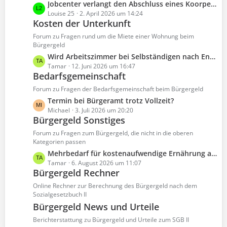
B
L
Jobcenter verlangt den Abschluss eines Koorperationsplan
e
e
e
Louise 25
2. April 2026 um 14:24
i
Kosten der Unterkunft
t
t
z
Forum zu Fragen rund um die Miete einer Wohnung beim
r
t
Bürgergeld
ä
e
L
Wird Arbeitszimmer bei Selbständigen nach Ende der Karenzzeit in der Anlage EKS vom Jobcenter anerkannt
g
B
e
Tamar
12. Juni 2026 um 16:47
e
e
Bedarfsgemeinschaft
t
i
z
Forum zu Fragen der Bedarfsgemeinschaft beim Bürgergeld
t
t
L
Termin bei Bürgeramt trotz Vollzeit?
r
e
e
Michael
3. Juli 2026 um 20:20
ä
B
Bürgergeld Sonstiges
t
g
e
z
Forum zu Fragen zum Bürgergeld, die nicht in die oberen
e
i
t
Kategorien passen
t
e
L
Mehrbedarf für kostenaufwendige Ernährung abgelehnt
r
B
e
Tamar
6. August 2026 um 11:07
ä
e
Bürgergeld Rechner
t
g
i
z
Online Rechner zur Berechnung des Bürgergeld nach dem
e
t
t
Sozialgesetzbuch II
r
e
Bürgergeld News und Urteile
ä
B
Berichterstattung zu Bürgergeld und Urteile zum SGB II
g
e