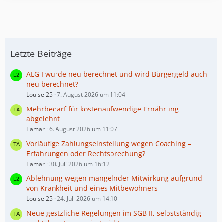
ä
e
t
g
i
e
e
t
B
r
e
ä
i
Letzte Beiträge
g
t
e
r
ALG I wurde neu berechnet und wird Bürgergeld auch
ä
neu berechnet?
g
Louise 25
7. August 2026 um 11:04
e
Mehrbedarf für kostenaufwendige Ernährung
abgelehnt
Tamar
6. August 2026 um 11:07
Vorläufige Zahlungseinstellung wegen Coaching –
Erfahrungen oder Rechtsprechung?
Tamar
30. Juli 2026 um 16:12
Ablehnung wegen mangelnder Mitwirkung aufgrund
von Krankheit und eines Mitbewohners
Louise 25
24. Juli 2026 um 14:10
Neue gestzliche Regelungen im SGB II, selbstständig