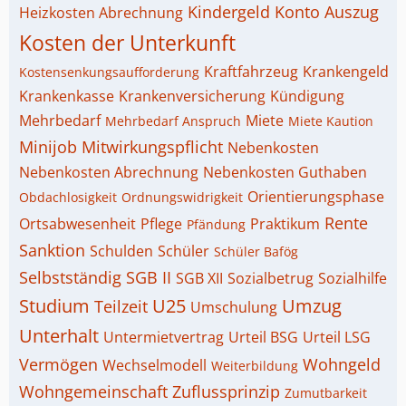
Kindergeld
Konto Auszug
Heizkosten Abrechnung
Kosten der Unterkunft
Kraftfahrzeug
Krankengeld
Kostensenkungsaufforderung
Krankenkasse
Krankenversicherung
Kündigung
Mehrbedarf
Miete
Mehrbedarf Anspruch
Miete Kaution
Minijob
Mitwirkungspflicht
Nebenkosten
Nebenkosten Abrechnung
Nebenkosten Guthaben
Orientierungsphase
Obdachlosigkeit
Ordnungswidrigkeit
Rente
Ortsabwesenheit
Pflege
Praktikum
Pfändung
Sanktion
Schulden
Schüler
Schüler Bafög
Selbstständig
SGB II
SGB XII
Sozialbetrug
Sozialhilfe
Studium
U25
Umzug
Teilzeit
Umschulung
Unterhalt
Untermietvertrag
Urteil BSG
Urteil LSG
Vermögen
Wohngeld
Wechselmodell
Weiterbildung
Wohngemeinschaft
Zuflussprinzip
Zumutbarkeit