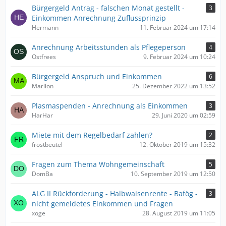
Bürgergeld Antrag - falschen Monat gestellt -
3
Einkommen Anrechnung Zuflussprinzip
Hermann
11. Februar 2024 um 17:14
Anrechnung Arbeitsstunden als Pflegeperson
4
Ostfrees
9. Februar 2024 um 10:24
Bürgergeld Anspruch und Einkommen
6
Marllon
25. Dezember 2022 um 13:52
Plasmaspenden - Anrechnung als Einkommen
3
HarHar
29. Juni 2020 um 02:59
Miete mit dem Regelbedarf zahlen?
2
frostbeutel
12. Oktober 2019 um 15:32
Fragen zum Thema Wohngemeinschaft
5
DomBa
10. September 2019 um 12:50
ALG II Rückforderung - Halbwaisenrente - Bafög -
3
nicht gemeldetes Einkommen und Fragen
xoge
28. August 2019 um 11:05