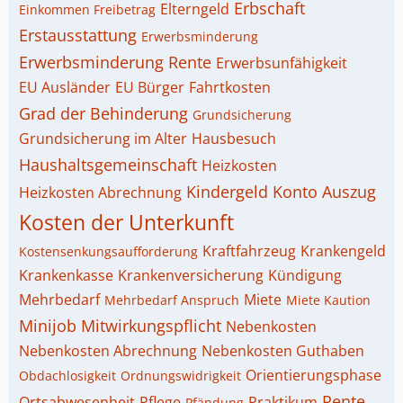
Erbschaft
Elterngeld
Einkommen Freibetrag
Erstausstattung
Erwerbsminderung
Erwerbsminderung Rente
Erwerbsunfähigkeit
EU Ausländer
EU Bürger
Fahrtkosten
Grad der Behinderung
Grundsicherung
Grundsicherung im Alter
Hausbesuch
Haushaltsgemeinschaft
Heizkosten
Kindergeld
Konto Auszug
Heizkosten Abrechnung
Kosten der Unterkunft
Kraftfahrzeug
Krankengeld
Kostensenkungsaufforderung
Krankenkasse
Krankenversicherung
Kündigung
Mehrbedarf
Miete
Mehrbedarf Anspruch
Miete Kaution
Minijob
Mitwirkungspflicht
Nebenkosten
Nebenkosten Abrechnung
Nebenkosten Guthaben
Orientierungsphase
Obdachlosigkeit
Ordnungswidrigkeit
Rente
Ortsabwesenheit
Pflege
Praktikum
Pfändung