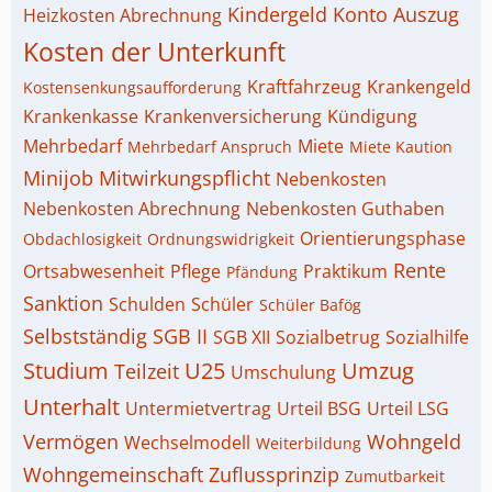
Kindergeld
Konto Auszug
Heizkosten Abrechnung
Kosten der Unterkunft
Kraftfahrzeug
Krankengeld
Kostensenkungsaufforderung
Krankenkasse
Krankenversicherung
Kündigung
Mehrbedarf
Miete
Mehrbedarf Anspruch
Miete Kaution
Minijob
Mitwirkungspflicht
Nebenkosten
Nebenkosten Abrechnung
Nebenkosten Guthaben
Orientierungsphase
Obdachlosigkeit
Ordnungswidrigkeit
Rente
Ortsabwesenheit
Pflege
Praktikum
Pfändung
Sanktion
Schulden
Schüler
Schüler Bafög
Selbstständig
SGB II
SGB XII
Sozialbetrug
Sozialhilfe
Studium
U25
Umzug
Teilzeit
Umschulung
Unterhalt
Untermietvertrag
Urteil BSG
Urteil LSG
Vermögen
Wohngeld
Wechselmodell
Weiterbildung
Wohngemeinschaft
Zuflussprinzip
Zumutbarkeit