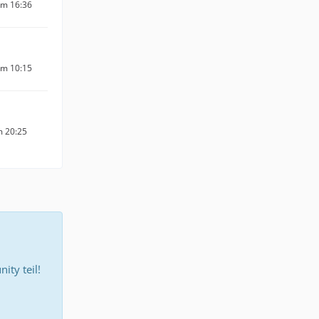
um 16:36
um 10:15
m 20:25
ty teil!