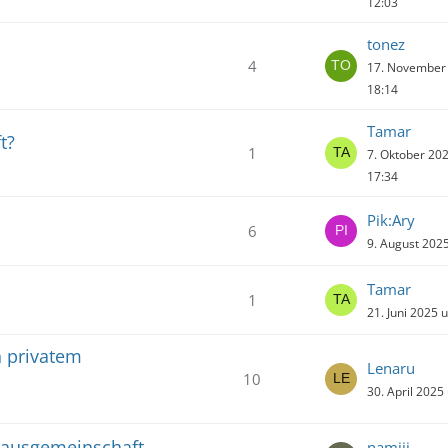
12:03
tonez
4
17. November
18:14
Tamar
t?
1
7. Oktober 20
17:34
Pik:Ary
6
9. August 202
Tamar
1
21. Juni 2025 
n privatem
Lenaru
10
30. April 2025
Hausgemeinschaft
namiii