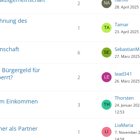
2
28. April 2025
hnung des
Tamar
1
23. April 2025
nschaft
SebastianM
6
27. März 2025
- Bürgergeld für
lead341
errt?
2
26. März 2025
Thorsten
nem Einkommen
3
24. Januar 20
12:53
LiaMaria
er als Partner
1
7. November 
14:58