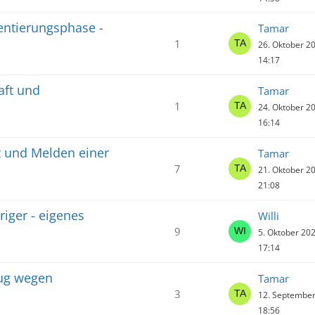
entierungsphase -
Tamar
1
26. Oktober 2
14:17
aft und
Tamar
1
24. Oktober 2
16:14
t und Melden einer
Tamar
7
21. Oktober 2
21:08
iger - eigenes
Willi
9
5. Oktober 20
17:14
zug wegen
Tamar
3
12. Septembe
18:56