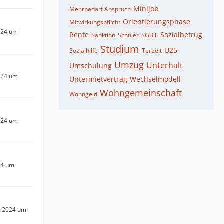
Minijob
Mehrbedarf Anspruch
Orientierungsphase
Mitwirkungspflicht
024 um
Rente
Sozialbetrug
Sanktion
Schüler
SGB II
Studium
U25
Sozialhilfe
Teilzeit
Umzug
Unterhalt
Umschulung
024 um
Untermietvertrag
Wechselmodell
Wohngemeinschaft
Wohngeld
024 um
24 um
r 2024 um