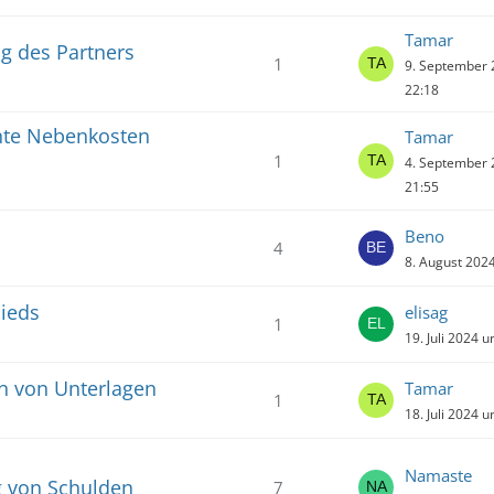
Tamar
 des Partners
1
9. September
22:18
nte Nebenkosten
Tamar
1
4. September
21:55
Beno
4
8. August 202
lieds
elisag
1
19. Juli 2024 
en von Unterlagen
Tamar
1
18. Juli 2024 
Namaste
g von Schulden
7