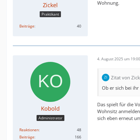
Wohnung.
Zickel
Praktikant
Beiträge
40
4. August 2025 um 19:0
Zitat von Zick
Ob er sich bei ih
Das spielt für die 
Kobold
Wohnsitz anmelden
sich eben erneut u
Administrator
Reaktionen
48
Beiträge
166