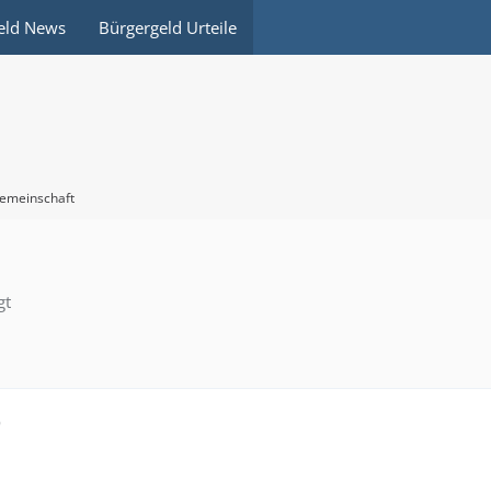
eld News
Bürgergeld Urteile
emeinschaft
gt
9