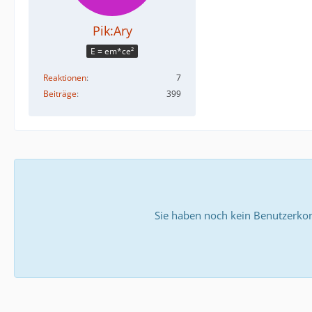
Pik:Ary
E = em*ce²
Reaktionen
7
Beiträge
399
Sie haben noch kein Benutzerkon