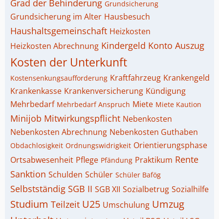
Grad der Behinderung
Grundsicherung
Grundsicherung im Alter
Hausbesuch
Haushaltsgemeinschaft
Heizkosten
Kindergeld
Konto Auszug
Heizkosten Abrechnung
Kosten der Unterkunft
Kraftfahrzeug
Krankengeld
Kostensenkungsaufforderung
Krankenkasse
Krankenversicherung
Kündigung
Mehrbedarf
Miete
Mehrbedarf Anspruch
Miete Kaution
Minijob
Mitwirkungspflicht
Nebenkosten
Nebenkosten Abrechnung
Nebenkosten Guthaben
Orientierungsphase
Obdachlosigkeit
Ordnungswidrigkeit
Rente
Ortsabwesenheit
Pflege
Praktikum
Pfändung
Sanktion
Schulden
Schüler
Schüler Bafög
Selbstständig
SGB II
SGB XII
Sozialbetrug
Sozialhilfe
Studium
U25
Umzug
Teilzeit
Umschulung