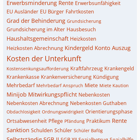
Erwerbsminderung Rente
Erwerbsunfähigkeit
EU Ausländer
EU Bürger
Fahrtkosten
Grad der Behinderung
Grundsicherung
Grundsicherung im Alter
Hausbesuch
Haushaltsgemeinschaft
Heizkosten
Kindergeld
Konto Auszug
Heizkosten Abrechnung
Kosten der Unterkunft
Kraftfahrzeug
Krankengeld
Kostensenkungsaufforderung
Krankenkasse
Krankenversicherung
Kündigung
Mehrbedarf
Miete
Mehrbedarf Anspruch
Miete Kaution
Minijob
Mitwirkungspflicht
Nebenkosten
Nebenkosten Abrechnung
Nebenkosten Guthaben
Orientierungsphase
Obdachlosigkeit
Ordnungswidrigkeit
Rente
Ortsabwesenheit
Pflege
Praktikum
Pfändung
Sanktion
Schulden
Schüler
Schüler Bafög
Selbstständig
SGB II
SGB XII
Sozialbetrug
Sozialhilfe