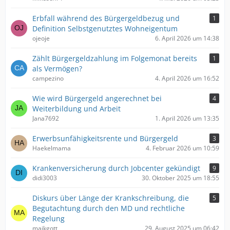
Erbfall während des Bürgergeldbezug und
1
Definition Selbstgenutztes Wohneigentum
ojeoje
6. April 2026 um 14:38
Zählt Bürgergeldzahlung im Folgemonat bereits
1
als Vermögen?
campezino
4. April 2026 um 16:52
Wie wird Bürgergeld angerechnet bei
4
Weiterbildung und Arbeit
Jana7692
1. April 2026 um 13:35
Erwerbsunfähigkeitsrente und Bürgergeld
3
Haekelmama
4. Februar 2026 um 10:59
Krankenversicherung durch Jobcenter gekündigt
9
didi3003
30. Oktober 2025 um 18:55
Diskurs über Länge der Krankschreibung, die
5
Begutachtung durch den MD und rechtliche
Regelung
maikgott
29. August 2025 um 06:42