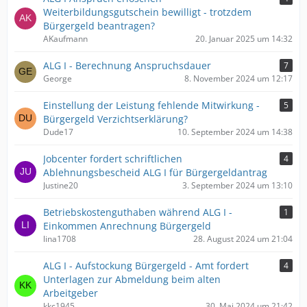
Weiterbildungsgutschein bewilligt - trotzdem
Bürgergeld beantragen?
AKaufmann
20. Januar 2025 um 14:32
ALG I - Berechnung Anspruchsdauer
7
George
8. November 2024 um 12:17
Einstellung der Leistung fehlende Mitwirkung -
5
Bürgergeld Verzichtserklärung?
Dude17
10. September 2024 um 14:38
Jobcenter fordert schriftlichen
4
Ablehnungsbescheid ALG I für Bürgergeldantrag
Justine20
3. September 2024 um 13:10
Betriebskostenguthaben während ALG I -
1
Einkommen Anrechnung Bürgergeld
lina1708
28. August 2024 um 21:04
ALG I - Aufstockung Bürgergeld - Amt fordert
4
Unterlagen zur Abmeldung beim alten
Arbeitgeber
kkc1945
30. Mai 2024 um 21:42