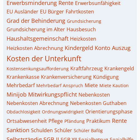
Erwerbsminderung Rente
Erwerbsunfähigkeit
EU Ausländer
EU Bürger
Fahrtkosten
Grad der Behinderung
Grundsicherung
Grundsicherung im Alter
Hausbesuch
Haushaltsgemeinschaft
Heizkosten
Kindergeld
Konto Auszug
Heizkosten Abrechnung
Kosten der Unterkunft
Kraftfahrzeug
Krankengeld
Kostensenkungsaufforderung
Krankenkasse
Krankenversicherung
Kündigung
Mehrbedarf
Miete
Mehrbedarf Anspruch
Miete Kaution
Minijob
Mitwirkungspflicht
Nebenkosten
Nebenkosten Abrechnung
Nebenkosten Guthaben
Orientierungsphase
Obdachlosigkeit
Ordnungswidrigkeit
Rente
Ortsabwesenheit
Pflege
Praktikum
Pfändung
Sanktion
Schulden
Schüler
Schüler Bafög
Selbstständig
SGB II
SGB XII
Sozialbetrug
Sozialhilfe