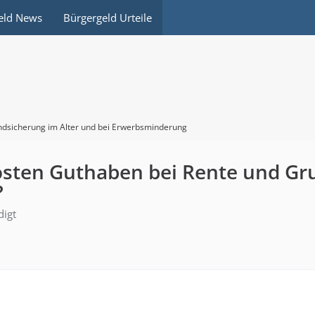
eld News
Bürgergeld Urteile
dsicherung im Alter und bei Erwerbsminderung
ten Guthaben bei Rente und Gru
?
digt