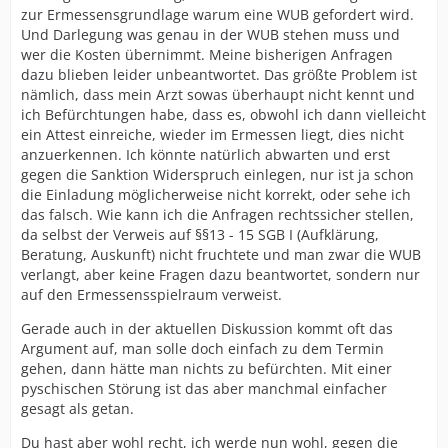
zur Ermessensgrundlage warum eine WUB gefordert wird.
Und Darlegung was genau in der WUB stehen muss und
wer die Kosten übernimmt. Meine bisherigen Anfragen
dazu blieben leider unbeantwortet. Das größte Problem ist
nämlich, dass mein Arzt sowas überhaupt nicht kennt und
ich Befürchtungen habe, dass es, obwohl ich dann vielleicht
ein Attest einreiche, wieder im Ermessen liegt, dies nicht
anzuerkennen. Ich könnte natürlich abwarten und erst
gegen die Sanktion Widerspruch einlegen, nur ist ja schon
die Einladung möglicherweise nicht korrekt, oder sehe ich
das falsch. Wie kann ich die Anfragen rechtssicher stellen,
da selbst der Verweis auf §§13 - 15 SGB I (Aufklärung,
Beratung, Auskunft) nicht fruchtete und man zwar die WUB
verlangt, aber keine Fragen dazu beantwortet, sondern nur
auf den Ermessensspielraum verweist.
Gerade auch in der aktuellen Diskussion kommt oft das
Argument auf, man solle doch einfach zu dem Termin
gehen, dann hätte man nichts zu befürchten. Mit einer
pyschischen Störung ist das aber manchmal einfacher
gesagt als getan.
Du hast aber wohl recht, ich werde nun wohl, gegen die