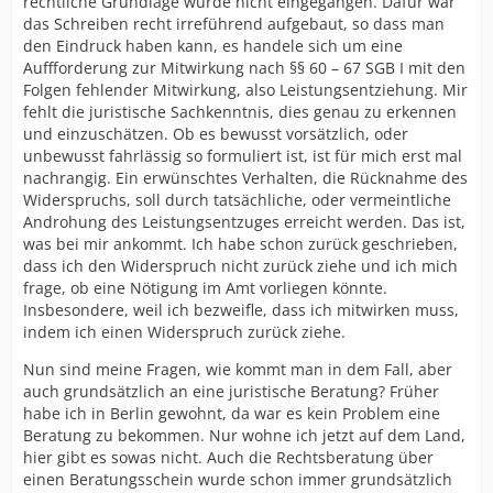
rechtliche Grundlage wurde nicht eingegangen. Dafür war
das Schreiben recht irreführend aufgebaut, so dass man
den Eindruck haben kann, es handele sich um eine
Auffforderung zur Mitwirkung nach §§ 60 – 67 SGB I mit den
Folgen fehlender Mitwirkung, also Leistungsentziehung. Mir
fehlt die juristische Sachkenntnis, dies genau zu erkennen
und einzuschätzen. Ob es bewusst vorsätzlich, oder
unbewusst fahrlässig so formuliert ist, ist für mich erst mal
nachrangig. Ein erwünschtes Verhalten, die Rücknahme des
Widerspruchs, soll durch tatsächliche, oder vermeintliche
Androhung des Leistungsentzuges erreicht werden. Das ist,
was bei mir ankommt. Ich habe schon zurück geschrieben,
dass ich den Widerspruch nicht zurück ziehe und ich mich
frage, ob eine Nötigung im Amt vorliegen könnte.
Insbesondere, weil ich bezweifle, dass ich mitwirken muss,
indem ich einen Widerspruch zurück ziehe.
Nun sind meine Fragen, wie kommt man in dem Fall, aber
auch grundsätzlich an eine juristische Beratung? Früher
habe ich in Berlin gewohnt, da war es kein Problem eine
Beratung zu bekommen. Nur wohne ich jetzt auf dem Land,
hier gibt es sowas nicht. Auch die Rechtsberatung über
einen Beratungsschein wurde schon immer grundsätzlich