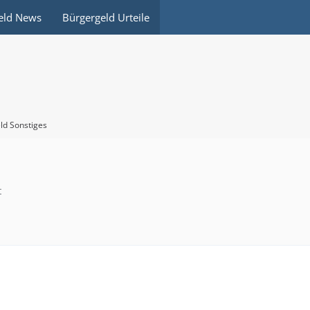
eld News
Bürgergeld Urteile
ld Sonstiges
t