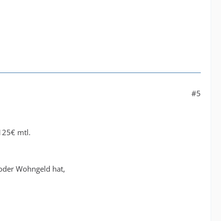
#5
125€ mtl.
 oder Wohngeld hat,