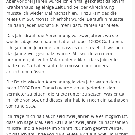
Aber vor drei Jahren wurde ich einmal geschätzt da ich im
Krankenhaus lag einige Zeit und bei der Abrechnung
musste ich wieder Mal nachzahlen. Hinzu kam das die
Miete um 50€ monatlich erhöht wurde. Daraufhin musste
ich dann jeden Monat 50€ mehr dazu zahlen zur Miete.
Das Jahr drauf, die Abrechnung vor zwei Jahren, wo sie
wieder abgelesen haben, hatte ich über 1200€ Guthaben.
Ich gab beim Jobcenter an, dass es nur so viel ist, weil ich
das Jahr zuvor geschätzt wurde. Mir wurde von nem
bekannten Jobcenter Mitarbeiter erklärt, dass Jobcenter
hätte das Guthaben aufteilen müssen und anders
anrechnen müssen.
Die Betriebskosten Abrechnung letztes Jahr waren dann
noch 1000€ Euro. Danach wurde ich aufgefordert den
Vermieter zu bitten, die Miete runter zu setzen. Was er tat
in Höhe von 50€ und dieses Jahr hab ich noch ein Guthaben
von rund 550€.
Ich frage mich halt auch seid zwei Jahren wie es möglich ist,
dass ich sage Mal, seid 2011 aller zwei Jahre ich nachzahlen
musste und die Miete im Schnitt 20€ hoch gesetzt wurde.
So das ich am Ende von 420€ Miete 2011 auf 549€ im Monat