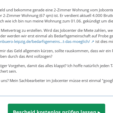
geld und bekomme gerade eine 2-Zimmer Wohnung vom Jobcenter 
r 2-Zimmer Wohnung (67 qm) ist. Er verdient aktuell 4.000 Brutt
isch wie ich bin nun meine Wohnung zum 01.06. gekündigt um di
n Mietvertrag zu erstellen. Wird das Jobcenter die Miete zahlen, w
Oder werden wir erst einmal als Bedarfsgemeinschaft auf Probe g
enbuero-leipzig.de/bedarfsgemeins…t-das-moeglich/
ist dies m
mir das Geld allgemein kürzen, sollte rauskommen, dass wir ein
oben durch das Amt vollzogen?
htiger Vorgehen, damit das alles klappt? Ich hoffe natürlich jeden
chert sein.
ns? Mein Sachbearbeiter im Jobcenter müsse erst einmal "google
Bescheid kostenlos prüfen lassen ▸