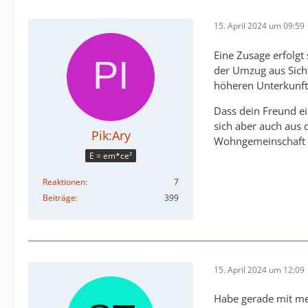
15. April 2024 um 09:59
Eine Zusage erfolgt
der Umzug aus Sicht
höheren Unterkunfts
Dass dein Freund ei
sich aber auch aus 
Pik:Ary
Wohngemeinschaft l
E = em*ce²
Reaktionen
7
Beiträge
399
15. April 2024 um 12:09
Habe gerade mit me