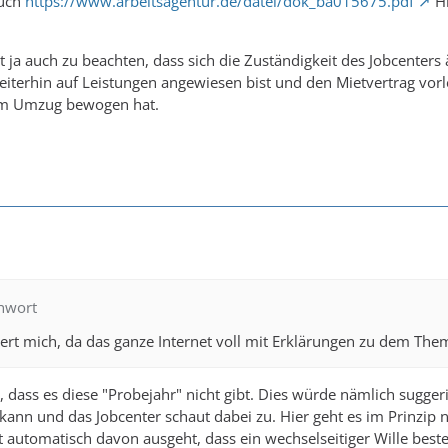
auch
https://www.arbeitsagentur.de/datei/dok_ba015675.pdf
Hi
 ja auch zu beachten, dass sich die Zuständigkeit des Jobcenters
terhin auf Leistungen angewiesen bist und den Mietvertrag vorl
um Umzug bewogen hat.
chwort
rt mich, da das ganze Internet voll mit Erklärungen zu dem Them
, dass es diese "Probejahr" nicht gibt. Dies würde nämlich sugge
n und das Jobcenter schaut dabei zu. Hier geht es im Prinzip nu
utomatisch davon ausgeht, dass ein wechselseitiger Wille beste