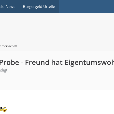
eld News
Bürgergeld Urteile
emeinschaft
 Probe - Freund hat Eigentumsw
edigt
,