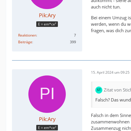
aufkommt - siehe 
auch nicht tun.
Pik:Ary
Bei einem Umzug ist
werden, wenn du wei
E = em*ce²
fragen, was dich z
Reaktionen
7
Beiträge
399
15. April 2024 um 09:25
Zitat von Sti
Falsch? Das wunde
Falsch in dem Sinne
Pik:Ary
zusammenwohnen kan
Zusammenzug nicht a
E = em*ce²