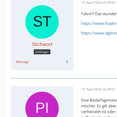
15. April 2024 um 09:02
Falsch? Das wundert
https://www.hopki
https://www.dgbrech
Stichwort
Anfänger
Beiträge
5
15. April 2024 um 09:21
Eine Bedarfsgemein
möchte. Es gilt abe
verheiratet ist ode