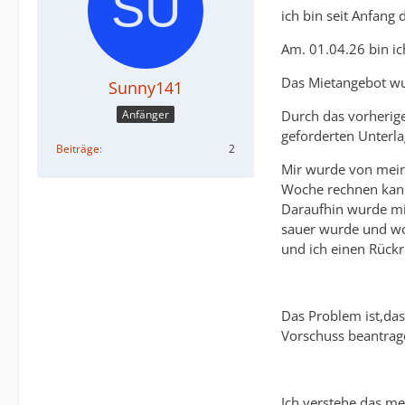
ich bin seit Anfang
Am. 01.04.26 bin ic
Das Mietangebot wur
Sunny141
Durch das vorherige
Anfänger
geforderten Unterla
Beiträge
2
Mir wurde von meine
Woche rechnen kann.
Daraufhin wurde mir
sauer wurde und wol
und ich einen Rück
Das Problem ist,das
Vorschuss beantrage
Ich verstehe das me