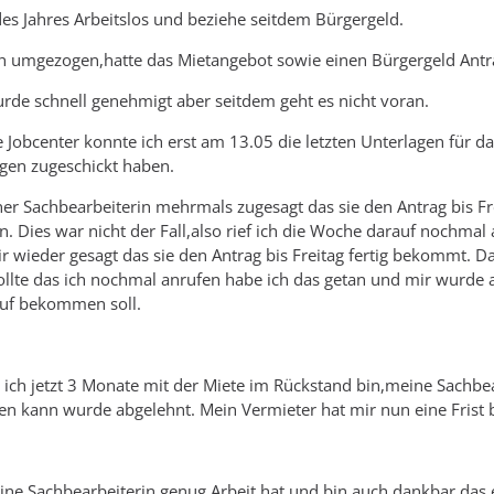
 des Jahres Arbeitslos und beziehe seitdem Bürgergeld.
h umgezogen,hatte das Mietangebot sowie einen Bürgergeld Antra
de schnell genehmigt aber seitdem geht es nicht voran.
 Jobcenter konnte ich erst am 13.05 die letzten Unterlagen für da
gen zugeschickt haben.
r Sachbearbeiterin mehrmals zugesagt das sie den Antrag bis Fr
 Dies war nicht der Fall,also rief ich die Woche darauf nochma
 wieder gesagt das sie den Antrag bis Freitag fertig bekommt. D
lte das ich nochmal anrufen habe ich das getan und mir wurde am
ruf bekommen soll.
 ich jetzt 3 Monate mit der Miete im Rückstand bin,meine Sachbe
n kann wurde abgelehnt. Mein Vermieter hat mir nun eine Frist 
ine Sachbearbeiterin genug Arbeit hat und bin auch dankbar das 