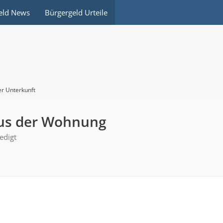
eld News
Bürgergeld Urteile
er Unterkunft
us der Wohnung
ledigt