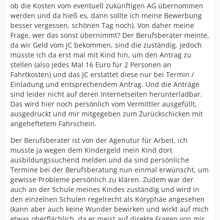
ob die Kosten vom eventuell zukünftigen AG übernommen
werden und da hieß es, dann sollte ich meine Bewerbung
besser vergessen, schönen Tag noch). Von daher meine
Frage, wer das sonst übernimmt? Der Berufsberater meinte,
da wir Geld vom JC bekommen, sind die zuständig. Jedoch
müsste ich da erst mal mit Kind hin, um den Antrag zu
stellen (also jedes Mal 16 Euro für 2 Personen an
Fahrtkosten) und das JC erstattet diese nur bei Termin /
Einladung und entsprechendem Antrag. Und die Anträge
sind leider nicht auf deren Internetseiten herunterladbar.
Das wird hier noch persönlich vom Vermittler ausgefüllt,
ausgedruckt und mir mitgegeben zum Zurückschicken mit
angeheftetem Fahrschein.
Der Berufsberater ist von der Agenutur für Arbeit, ich
musste ja wegen dem Kindergeld mein Kind dort
ausbildungssuchend melden und da sind persönliche
Termine bei der Berufsberatung nun einmal erwünscht, um
gewisse Probleme persönlich zu klären. Zudem war der
auch an der Schule meines Kindes zuständig und wird in
den einzelnen Schulen regelrecht als Koryphäe angesehen
(kann aber auch keine Wunder bewirken und wirkt auf mich
etwas oberflächlich, da er meist auf direkte Fragen von mir