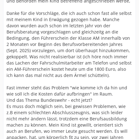
und Behörden mein Kind betreffend angeschrieben werde,
Danke für die Vorschläge, die ich auch schon fast alle selbst
mit meinem Kind in Erwägung gezogen habe. Manche
davon wurden auch schon im letzten Jahr von der
Berufsberatung vorgeschlagen und gleichzeitg an die
Bedingung, den Führerschein der Klasse AM innerhalb von
2 Monaten vor Beginn des Berufsvorbereitenden Jahres
(Sept. 2025) vorzulegen, um dort überhaupt hinzukommen,
gekoppelt. Was nicht realisierbar ist (ich höre noch immer
das Lachen der Fahrschulmitarbeiter am Telefon und selbst
ein AM-Führerschein kostet heute um die 1800 Euro, also
ich kann das mal nicht aus dem Ärmel schütteln).
Fast immer steht das Problem "wie komme ich da hin und
wie soll ich die Kosten dafür aufbringen" im Raum.
Und das Thema Bundeswehr - echt jetzt?
Es muss doch möglich sein, bei gewissen Problemen, wie
z.B einem schlechten Abschlusszeugnis, was sich leider
nicht mehr ändern lässt, trotzdem eine Berufsausbildung
machen zu können. Mein Kind ist gewillt, orientiert sich
auch an Berufen, wo immer Leute gesucht werden. Es will
anpacken, hat, um körperlich fit zu sein, vor zwei Jahren