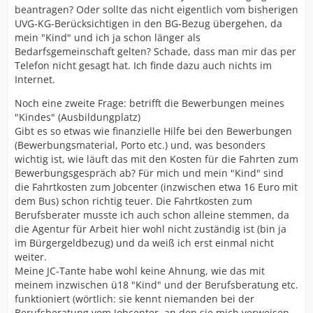
beantragen? Oder sollte das nicht eigentlich vom bisherigen
UVG-KG-Berücksichtigen in den BG-Bezug übergehen, da
mein "Kind" und ich ja schon länger als
Bedarfsgemeinschaft gelten? Schade, dass man mir das per
Telefon nicht gesagt hat. Ich finde dazu auch nichts im
Internet.
Noch eine zweite Frage: betrifft die Bewerbungen meines
"Kindes" (Ausbildungplatz)
Gibt es so etwas wie finanzielle Hilfe bei den Bewerbungen
(Bewerbungsmaterial, Porto etc.) und, was besonders
wichtig ist, wie läuft das mit den Kosten für die Fahrten zum
Bewerbungsgespräch ab? Für mich und mein "Kind" sind
die Fahrtkosten zum Jobcenter (inzwischen etwa 16 Euro mit
dem Bus) schon richtig teuer. Die Fahrtkosten zum
Berufsberater musste ich auch schon alleine stemmen, da
die Agentur für Arbeit hier wohl nicht zuständig ist (bin ja
im Bürgergeldbezug) und da weiß ich erst einmal nicht
weiter.
Meine JC-Tante habe wohl keine Ahnung, wie das mit
meinem inzwischen ü18 "Kind" und der Berufsberatung etc.
funktioniert (wörtlich: sie kennt niemanden bei der
Berufsberatung vom Jobcenter, an den sie mich verweisen