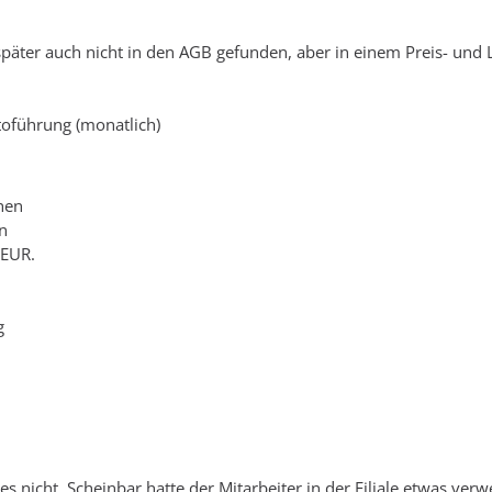
 später auch nicht in den AGB gefunden, aber in einem Preis- und 
ntoführung (monatlich)
hen
n
 EUR.
g
es nicht. Scheinbar hatte der Mitarbeiter in der Filiale etwas ver