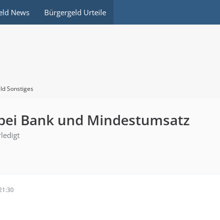
eld News
Bürgergeld Urteile
ld Sonstiges
bei Bank und Mindestumsatz
rledigt
21:30