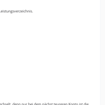
Leistungsverzeichnis.
wechselt, denn nur bei dem nächst teureren Konto ist die