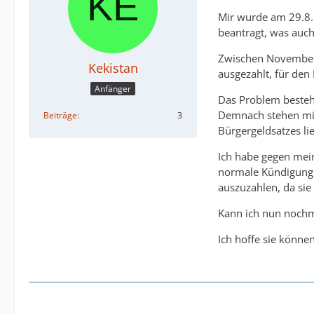
Mir wurde am 29.8. 
beantragt, was auch
Zwischen November
Kekistan
ausgezahlt, für de
Anfänger
Das Problem besteh
Demnach stehen mir
Beiträge
3
Bürgergeldsatzes lie
Ich habe gegen mein
normale Kündigung 
auszuzahlen, da sie
Kann ich nun nochm
Ich hoffe sie könne