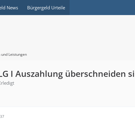
eld News
Bürgergeld Urteile
 und Leistungen
G I Auszahlung überschneiden s
Erledigt
:37