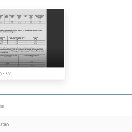
0 × 601
:30
istan