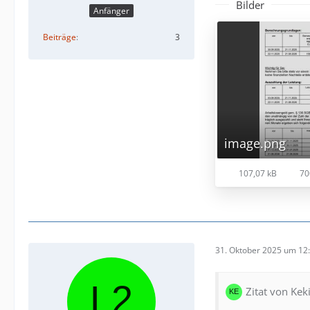
Bilder
Anfänger
Beiträge
3
image.png
107,07 kB
70
31. Oktober 2025 um 12
Zitat von Kek