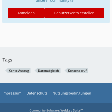
unserer Community teil!
Anmelden
Benutzerkonto erstellen
Tags
Konto Auszug
Datenabgleich
Kontenabruf
Impressum
Datenschutz
Nutzungsbedingungen
Community-Software:
WoltLab Suite™