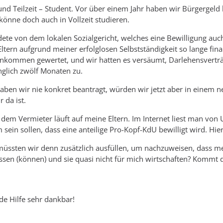
t und Teilzeit – Student. Vor über einem Jahr haben wir Bürgergel
könne doch auch in Vollzeit studieren.
ete von dem lokalen Sozialgericht, welches eine Bewilligung auch
ern aufgrund meiner erfolglosen Selbstständigkeit so lange finanz
Einkommen gewertet, und wir hatten es versäumt, Darlehensverträg
glich zwölf Monaten zu.
haben wir nie konkret beantragt, würden wir jetzt aber in einem
 da ist.
 dem Vermieter läuft auf meine Eltern. Im Internet liest man vo
m sein sollen, dass eine anteilige Pro-Kopf-KdU bewilligt wird. H
üssten wir denn zusätzlich ausfüllen, um nachzuweisen, dass m
en (können) und sie quasi nicht für mich wirtschaften? Kommt d
de Hilfe sehr dankbar!