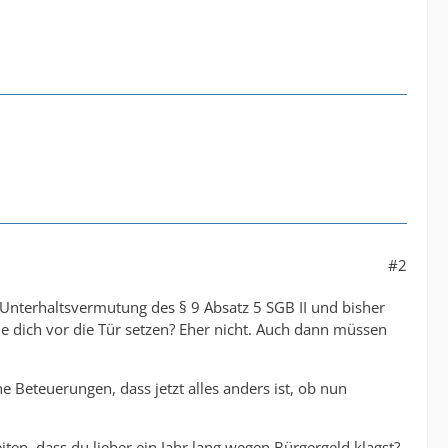
#2
e Unterhaltsvermutung des § 9 Absatz 5 SGB II und bisher
sie dich vor die Tür setzen? Eher nicht. Auch dann müssen
ne Beteuerungen, dass jetzt alles anders ist, ob nun
ten, dass du lieber ein Jahr lang wegen Bürgergeld klagst?