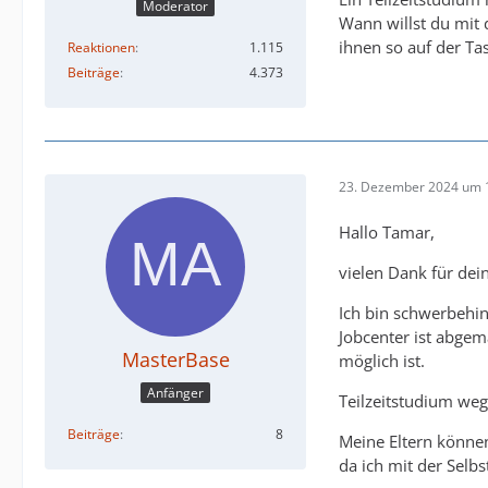
Moderator
Wann willst du mit 
ihnen so auf der Tas
Reaktionen
1.115
Beiträge
4.373
23. Dezember 2024 um 
Hallo Tamar,
vielen Dank für de
Ich bin schwerbehin
Jobcenter ist abgem
MasterBase
möglich ist.
Anfänger
Teilzeitstudium we
Beiträge
8
Meine Eltern können
da ich mit der Selb