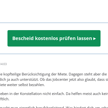
Bescheid kostenlos prüfen lassen ▸
14:03
die kopfteilige Berücksichtigung der Miete. Dagegen steht aber di
ich ja auch unterstützt. Ob das Jobcenter jetzt also glaubt, dass 
Miete weiter selbst bezahlen.
 eben in der Konstellation nicht einfach. Da helfen meist auch kei
tlich.
 macht man eigentlich berufsbegleitend. Was hindert dich am arbei