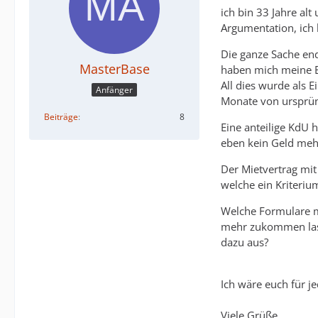
ich bin 33 Jahre al
Argumentation, ich 
Die ganze Sache end
MasterBase
haben mich meine Elt
All dies wurde als 
Anfänger
Monate von ursprün
Beiträge
8
Eine anteilige KdU 
eben kein Geld mehr
Der Mietvertrag mit
welche ein Kriteriu
Welche Formulare m
mehr zukommen lass
dazu aus?
Ich wäre euch für je
Viele Grüße,