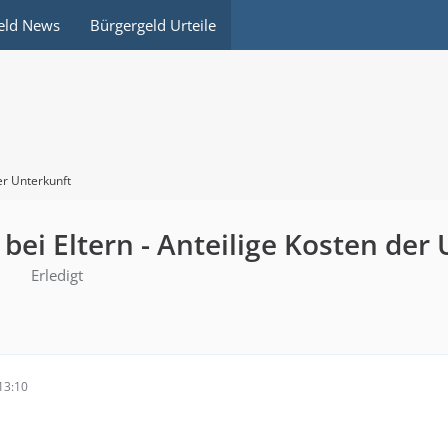
eld News
Bürgergeld Urteile
er Unterkunft
bei Eltern - Anteilige Kosten der
Erledigt
13:10