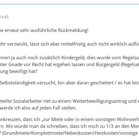
14:45
ne erneut sehr ausführliche Rückmeldung!
sehr verzwickt, lässt sich aber mittelfristig auch nicht wirklich aufl
men ja auch noch zusätzlich Kindergeld, dies wurde vom Regelsa
nter Gnade vor Recht hat ergehen lassen und Bürgergeld (Regelsat
ung bewilligt hat?
 Selbstständigkeit versucht, bin aber daran gescheitert / es hat lei
teilte Sozialarbeiter riet zu einem Weiterbewilligungsantrag und
erde ich also auf jeden Fall stellen.
ankreuzen, dass ich „zur Miete oder in einem sonstigen Wohnverhä
rn. Wo würde man da schreiben, dass ich mich zu 1/3 an den Mi
n? (Grundmiete/Komplettmiete/Nebenkosten/Heizkosten/sonstige