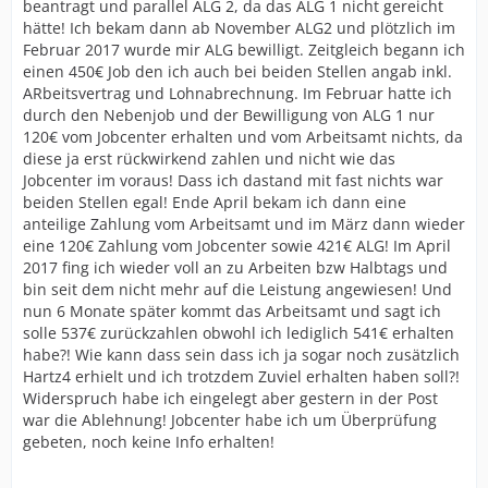
beantragt und parallel ALG 2, da das ALG 1 nicht gereicht
hätte! Ich bekam dann ab November ALG2 und plötzlich im
Februar 2017 wurde mir ALG bewilligt. Zeitgleich begann ich
einen 450€ Job den ich auch bei beiden Stellen angab inkl.
ARbeitsvertrag und Lohnabrechnung. Im Februar hatte ich
durch den Nebenjob und der Bewilligung von ALG 1 nur
120€ vom Jobcenter erhalten und vom Arbeitsamt nichts, da
diese ja erst rückwirkend zahlen und nicht wie das
Jobcenter im voraus! Dass ich dastand mit fast nichts war
beiden Stellen egal! Ende April bekam ich dann eine
anteilige Zahlung vom Arbeitsamt und im März dann wieder
eine 120€ Zahlung vom Jobcenter sowie 421€ ALG! Im April
2017 fing ich wieder voll an zu Arbeiten bzw Halbtags und
bin seit dem nicht mehr auf die Leistung angewiesen! Und
nun 6 Monate später kommt das Arbeitsamt und sagt ich
solle 537€ zurückzahlen obwohl ich lediglich 541€ erhalten
habe?! Wie kann dass sein dass ich ja sogar noch zusätzlich
Hartz4 erhielt und ich trotzdem Zuviel erhalten haben soll?!
Widerspruch habe ich eingelegt aber gestern in der Post
war die Ablehnung! Jobcenter habe ich um Überprüfung
gebeten, noch keine Info erhalten!