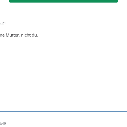
6:21
ne Mutter, nicht du.
6:49