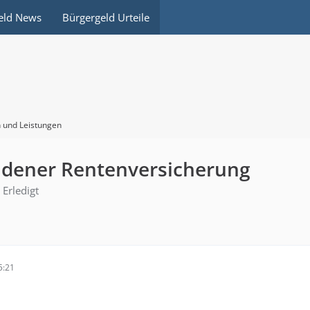
eld News
Bürgergeld Urteile
 und Leistungen
dener Rentenversicherung
Erledigt
5:21