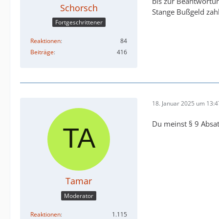
bis zur Beantwortun
Schorsch
Stange Bußgeld zah
Fortgeschrittener
Reaktionen
84
Beiträge
416
18. Januar 2025 um 13:4
Du meinst § 9 Absatz
Tamar
Moderator
Reaktionen
1.115