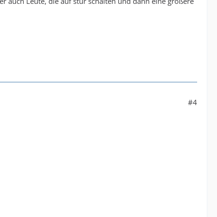
r auch Leute, die auf stur schalten und dann eine größere
#4