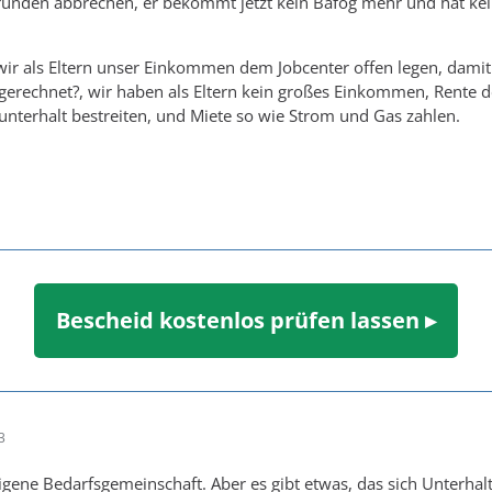
ründen abbrechen, er bekommt jetzt kein Bafög mehr und hat ke
wir als Eltern unser Einkommen dem Jobcenter offen legen, dam
gerechnet?, wir haben als Eltern kein großes Einkommen, Rente 
nterhalt bestreiten, und Miete so wie Strom und Gas zahlen.
Bescheid kostenlos prüfen lassen ▸
3
e eigene Bedarfsgemeinschaft. Aber es gibt etwas, das sich Unterh