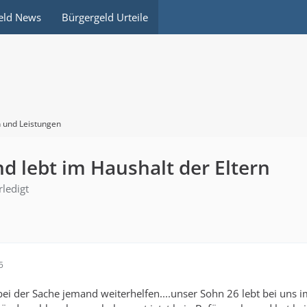
eld News
Bürgergeld Urteile
 und Leistungen
d lebt im Haushalt der Eltern
rledigt
5
 bei der Sache jemand weiterhelfen....unser Sohn 26 lebt bei un