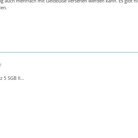
g auch mehrfach mit Geldbuße versehen werden kann. Es gibt hie
len.
7
 5 SGB II...