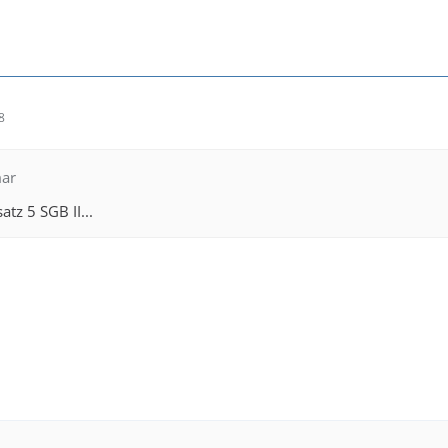
8
mar
tz 5 SGB II...