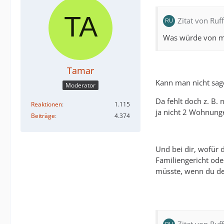
Zitat von Ru
Was würde von m
Tamar
Kann man nicht sag
Moderator
Da fehlt doch z. B.
Reaktionen
1.115
ja nicht 2 Wohnunge
Beiträge
4.374
Und bei dir, wofür di
Familiengericht ode
müsste, wenn du der