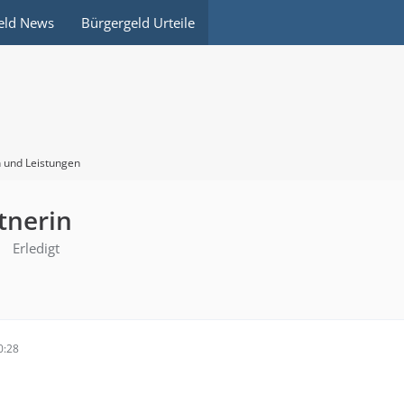
eld News
Bürgergeld Urteile
 und Leistungen
tnerin
Erledigt
0:28