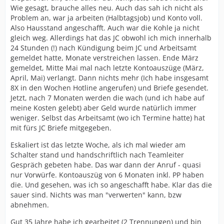
Wie gesagt, brauche alles neu. Auch das sah ich nicht als
Problem an, war ja arbeiten (Halbtagsjob) und Konto voll.
Also Hausstand angeschafft. Auch war die Kohle ja nicht
gleich weg. Allerdings hat das JC obwohl ich mich innerhalb
24 Stunden (!) nach Kündigung beim JC und Arbeitsamt
gemeldet hatte, Monate verstreichen lassen. Ende März
gemeldet, Mitte Mai mal nach letzte Kontoauszüge (März,
April, Mai) verlangt. Dann nichts mehr (Ich habe insgesamt
8X in den Wochen Hotline angerufen) und Briefe gesendet.
Jetzt, nach 7 Monaten werden die wach (und ich habe auf
meine Kosten gelebt) aber Geld wurde natürlich immer
weniger. Selbst das Arbeitsamt (wo ich Termine hatte) hat
mit fürs JC Briefe mitgegeben.
Eskaliert ist das letzte Woche, als ich mal wieder am
Schalter stand und handschriftlich nach Teamleiter
Gespräch gebeten habe. Das war dann der Anruf - quasi
nur Vorwürfe. Kontoauszüg von 6 Monaten inkl. PP haben
die. Und gesehen, was ich so angeschafft habe. Klar das die
sauer sind. Nichts was man "verwerten" kann, bzw
abnehmen.
Gut 35 Jahre habe ich gearbeitet (2 Trennungen) und bin