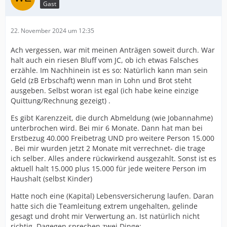
Gast
22. November 2024 um 12:35
Ach vergessen, war mit meinen Anträgen soweit durch. War
halt auch ein riesen Bluff vom JC, ob ich etwas Falsches
erzähle. Im Nachhinein ist es so: Natürlich kann man sein
Geld (zB Erbschaft) wenn man in Lohn und Brot steht
ausgeben. Selbst woran ist egal (ich habe keine einzige
Quittung/Rechnung gezeigt) .
Es gibt Karenzzeit, die durch Abmeldung (wie Jobannahme)
unterbrochen wird. Bei mir 6 Monate. Dann hat man bei
Erstbezug 40.000 Freibetrag UND pro weitere Person 15.000
. Bei mir wurden jetzt 2 Monate mit verrechnet- die trage
ich selber. Alles andere rückwirkend ausgezahlt. Sonst ist es
aktuell halt 15.000 plus 15.000 für jede weitere Person im
Haushalt (selbst Kinder)
Hatte noch eine (Kapital) Lebensversicherung laufen. Daran
hatte sich die Teamleitung extrem ungehalten, gelinde
gesagt und droht mir Verwertung an. Ist natürlich nicht
richtig. Dagegen sprechen zwei Dinge: