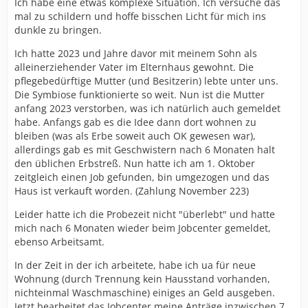
Ich habe eine etwas komplexe Situation. Ich versuche das
mal zu schildern und hoffe bisschen Licht für mich ins
dunkle zu bringen.
Ich hatte 2023 und Jahre davor mit meinem Sohn als
alleinerziehender Vater im Elternhaus gewohnt. Die
pflegebedürftige Mutter (und Besitzerin) lebte unter uns.
Die Symbiose funktionierte so weit. Nun ist die Mutter
anfang 2023 verstorben, was ich natürlich auch gemeldet
habe. Anfangs gab es die Idee dann dort wohnen zu
bleiben (was als Erbe soweit auch OK gewesen war),
allerdings gab es mit Geschwistern nach 6 Monaten halt
den üblichen Erbstreß. Nun hatte ich am 1. Oktober
zeitgleich einen Job gefunden, bin umgezogen und das
Haus ist verkauft worden. (Zahlung November 223)
Leider hatte ich die Probezeit nicht "überlebt" und hatte
mich nach 6 Monaten wieder beim Jobcenter gemeldet,
ebenso Arbeitsamt.
In der Zeit in der ich arbeitete, habe ich ua für neue
Wohnung (durch Trennung kein Hausstand vorhanden,
nichteinmal Waschmaschine) einiges an Geld ausgeben.
Jetzt bearbeitet das Jobcenter meine Anträge inzwischen 7