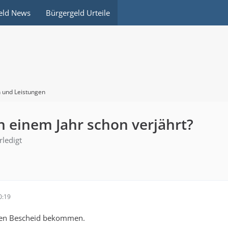
eld News
Bürgergeld Urteile
 und Leistungen
h einem Jahr schon verjährt?
rledigt
0:19
esen Bescheid bekommen.