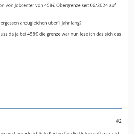
rson von Jobcenter von 458€ Obergrenze seit 06/2024 auf
 vergessen anzugleichen über1 Jahr lang?
ss da ja bei 458€ die grenze war nun lese ich das sich das
#2
esenkt berücksichtigte Kosten für die Unterkunft natürlich