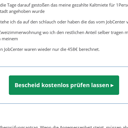
h die Tage darauf gestoßen das meine gezahlte Kaltmiete für 1Pe
Stadt angehoben wurde
r stehe ich da auf den schlauch oder haben die das vom JobCenter
Zweizimmerwohnung wo ich den restlichen Anteil selber tragen mu
in meinem
on JobCenter waren wieder nur die 458€ berechnet.
Bescheid kostenlos prüfen lassen ▸
 Überprüfungsantrag. Wenn die Angemessenheit steigt, müssen abg