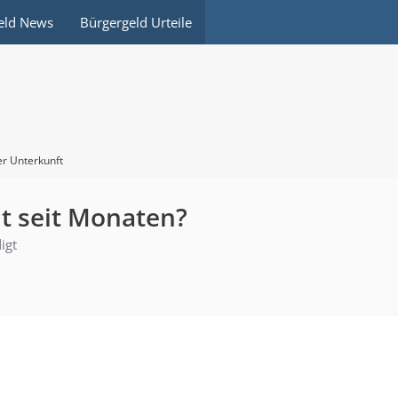
eld News
Bürgergeld Urteile
er Unterkunft
lt seit Monaten?
igt