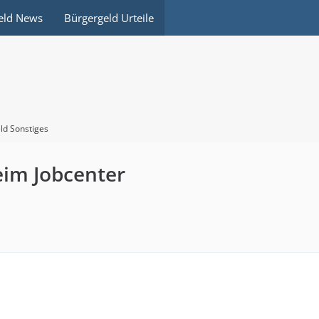
eld News
Bürgergeld Urteile
ld Sonstiges
eim Jobcenter