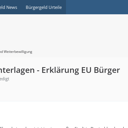
eld News
Bürgergeld Urteile
nd Weiterbewilligung
terlagen - Erklärung EU Bürger
edigt