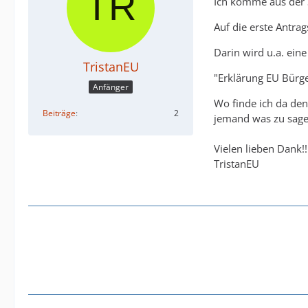
Ich komme aus der S
Auf die erste Antra
Darin wird u.a. eine
TristanEU
"Erklärung EU Bürg
Anfänger
Wo finde ich da den
Beiträge
2
jemand was zu sag
Vielen lieben Dank!!
TristanEU