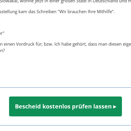
lowakai, wohne jetzt in einer großen Stadt in Deutschland und mu
gsstellung kam das Schreiben "Wir brauchen Ihre Mithilfe".
er"
n einen Vordruck für; bzw. Ich habe gehört, dass man diesen eigen
en?
Bescheid kostenlos prüfen lassen ▸