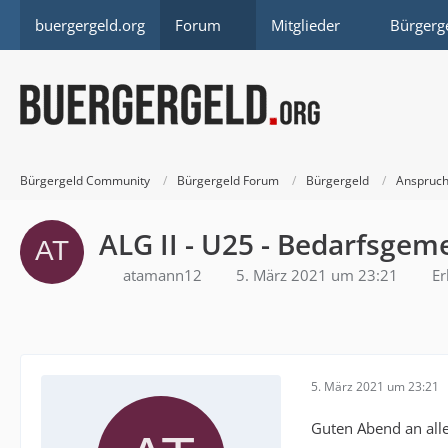
buergergeld.org
Forum
Mitglieder
Bürgerg
Bürgergeld Community
Bürgergeld Forum
Bürgergeld
Anspruch
ALG II - U25 - Bedarfsgem
atamann12
5. März 2021 um 23:21
Er
5. März 2021 um 23:21
Guten Abend an alle