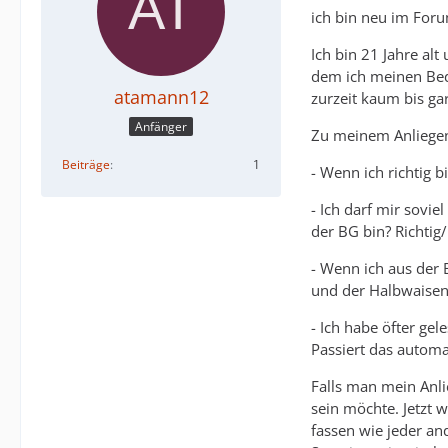
ich bin neu im Foru
Ich bin 21 Jahre al
dem ich meinen Bed
atamann12
zurzeit kaum bis ga
Anfänger
Zu meinem Anliegen
Beiträge
1
- Wenn ich richtig 
- Ich darf mir sovi
der BG bin? Richtig
- Wenn ich aus der 
und der Halbwaisen
- Ich habe öfter ge
Passiert das automa
Falls man mein Anl
sein möchte. Jetzt
fassen wie jeder an