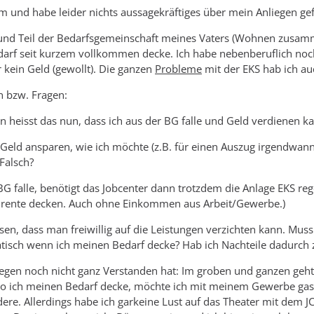
m und habe leider nichts aussagekräftiges über mein Anliegen gefu
t und Teil der Bedarfsgemeinschaft meines Vaters (Wohnen zusamm
arf seit kurzem vollkommen decke. Ich habe nebenberuflich noc
r kein Geld (gewollt). Die ganzen
Probleme
mit der EKS hab ich au
 bzw. Fragen:
bin heisst das nun, dass ich aus der BG falle und Geld verdienen 
el Geld ansparen, wie ich möchte (z.B. für einen Auszug irgendwan
/Falsch?
BG falle, benötigt das Jobcenter dann trotzdem die Anlage EKS re
rente decken. Auch ohne Einkommen aus Arbeit/Gewerbe.)
lesen, dass man freiwillig auf die Leistungen verzichten kann. M
tisch wenn ich meinen Bedarf decke? Hab ich Nachteile dadurch 
iegen noch nicht ganz Verstanden hat: Im groben und ganzen geh
 wo ich meinen Bedarf decke, möchte ich mit meinem Gewerbe g
dere. Allerdings habe ich garkeine Lust auf das Theater mit de