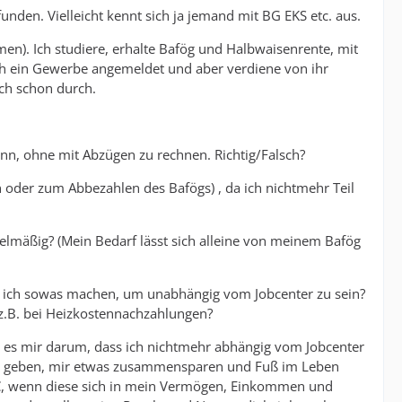
nden. Vielleicht kennt sich ja jemand mit BG EKS etc. aus.
en). Ich studiere, erhalte Bafög und Halbwaisenrente, mit
h ein Gewerbe angemeldet und aber verdiene von ihr
ch schon durch.
kann, ohne mit Abzügen zu rechnen. Richtig/Falsch?
n oder zum Abbezahlen des Bafögs) , da ich nichtmehr Teil
gelmäßig? (Mein Bedarf lässt sich alleine von meinem Bafög
uss ich sowas machen, um unabhängig vom Jobcenter zu sein?
z.B. bei Heizkostennachzahlungen?
t es mir darum, dass ich nichtmehr abhängig vom Jobcenter
as geben, mir etwas zusammensparen und Fuß im Leben
m JC, wenn diese sich in mein Vermögen, Einkommen und