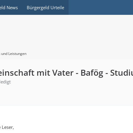
eld News
Bürgergeld Urteile
 und Leistungen
einschaft mit Vater - Bafög - Stud
ledigt
 Leser,