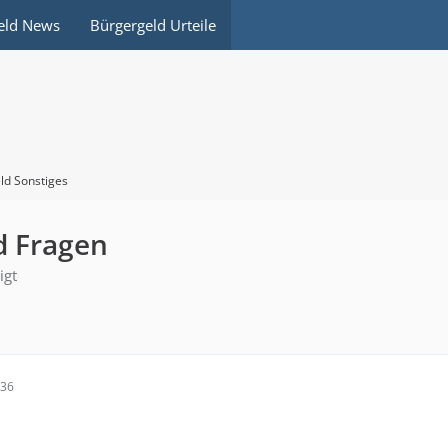
eld News
Bürgergeld Urteile
ld Sonstiges
d Fragen
igt
:36