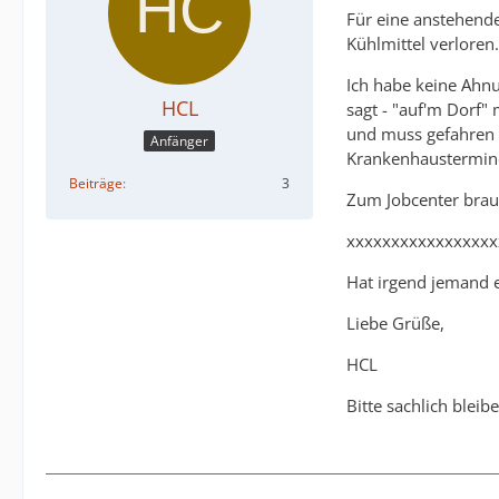
Für eine anstehende
Kühlmittel verloren.
Ich habe keine Ahnu
HCL
sagt - "auf'm Dorf"
und muss gefahren w
Anfänger
Krankenhaustermin
Beiträge
3
Zum Jobcenter brauc
xxxxxxxxxxxxxxxxx
Hat irgend jemand e
Liebe Grüße,
HCL
Bitte sachlich blei