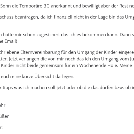
Sohn die Temporäre BG anerkannt und bewilligt aber der Rest no
rschuss beantragen, da ich finanziell nicht in der Lage bin da
n hatte mir schon zugesichert das ich es bekommen kann. Dann sch
he Email)
chriebene Elternvereinbarung für den Umgang der Kinder eingere
tter. Jetzt verlangen die von mir noch das ich den Umgang vom 
Kinder nicht beide gemeinsam für ein Wochenende Hole. Meine To
e euch eine kurze Übersicht darlegen.
ar tipps was ich machen soll jetzt oder ob die das dürfen bzw. o
ehr.
rüßen
r: