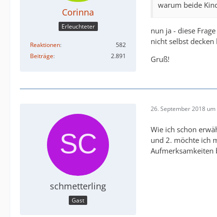
warum beide Kin
Corinna
Erleuchteter
nun ja - diese Frage
nicht selbst decken
Reaktionen
582
Beiträge
2.891
Gruß!
26. September 2018 um 
Wie ich schon erwäh
und 2. möchte ich m
Aufmerksamkeiten 
schmetterling
Gast