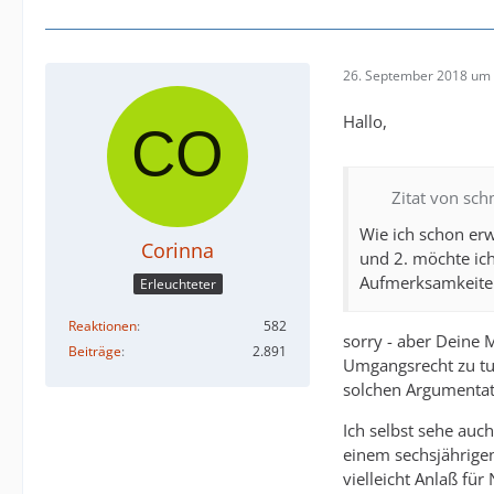
26. September 2018 um 
Hallo,
Zitat von sch
Wie ich schon erw
Corinna
und 2. möchte ich
Aufmerksamkeite
Erleuchteter
Reaktionen
582
sorry - aber Deine
Beiträge
2.891
Umgangsrecht zu tun
solchen Argumentat
Ich selbst sehe auc
einem sechsjährige
vielleicht Anlaß für