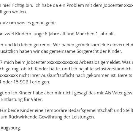
ch hier richtig bin. Ich habe da ein Problem mit dem Jobcenter
xxx
ligen wollen.
 kurz um was es genau geht:
on zwei Kindern Junge 6 Jahre alt und Mädchen 1 Jahr alt.
der und ich leben getrennt. Wir haben gemeinsam eine einverneh
Zusätzlich haben wir das gemeinsame Sorgerecht der Kinder.
7 mich beim Jobcenter
xxxxxxxxxxxxx
Arbeitslos gemeldet. Was 
h gefragt ob ich Kinder hätte, und ich bejahte selbstverständlich
xxxxxxxx
nicht ihrer Auskunftspflicht nach gekommen ist. Bereit
 oder 15 SGB I erfolgen.
agt ob ich Kinder habe aber mir nicht gesagt das mir Als Vater
Entlastung für Väter.
h Für beide Kinder eine Temporäre Bedarfsgemeintschaft und Ste
d um Rückwirkende Gewährung der Leistungen.
 Augsburg.