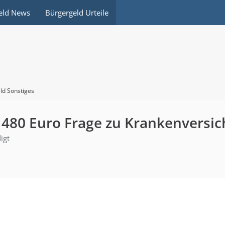
eld News
Bürgergeld Urteile
ld Sonstiges
s 480 Euro Frage zu Krankenversi
igt