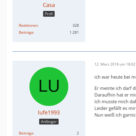
Casa
Profi
Reaktionen
328
Beiträge
1.281
12. März 2018 um 18:02
ich war heute bei m
Er meinte ich darf d
Daraufhin hat er mir
Ich musste mich dah
Leider gefällt es mir
lufe1993
Nun weiß ich garnich
Anfänger
Beiträge
2