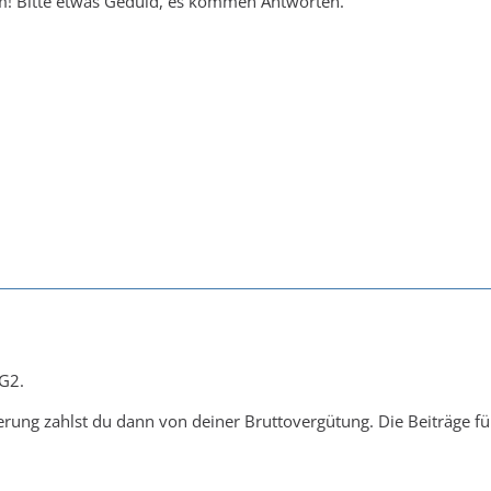
! Bitte etwas Geduld, es kommen Antworten.
LG2.
rung zahlst du dann von deiner Bruttovergütung. Die Beiträge füh