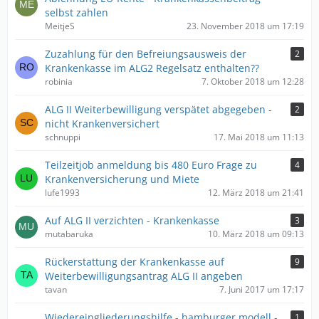
selbst zahlen
MeitjeS
23. November 2018 um 17:19
Zuzahlung für den Befreiungsausweis der
2
Krankenkasse im ALG2 Regelsatz enthalten??
robinia
7. Oktober 2018 um 12:28
ALG II Weiterbewilligung verspätet abgegeben -
2
nicht Krankenversichert
schnuppi
17. Mai 2018 um 11:13
Teilzeitjob anmeldung bis 480 Euro Frage zu
4
Krankenversicherung und Miete
lufe1993
12. März 2018 um 21:41
Auf ALG II verzichten - Krankenkasse
3
mutabaruka
10. März 2018 um 09:13
Rückerstattung der Krankenkasse auf
9
Weiterbewilligungsantrag ALG II angeben
tavan
7. Juni 2017 um 17:17
Wiedereingliederungshilfe - hamburger modell -
1