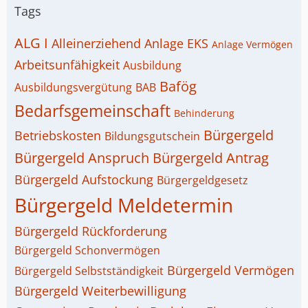
Tags
ALG I
Alleinerziehend
Anlage EKS
Anlage Vermögen
Arbeitsunfähigkeit
Ausbildung
Bafög
Ausbildungsvergütung
BAB
Bedarfsgemeinschaft
Behinderung
Bürgergeld
Betriebskosten
Bildungsgutschein
Bürgergeld Anspruch
Bürgergeld Antrag
Bürgergeld Aufstockung
Bürgergeldgesetz
Bürgergeld Meldetermin
Bürgergeld Rückforderung
Bürgergeld Schonvermögen
Bürgergeld Vermögen
Bürgergeld Selbstständigkeit
Bürgergeld Weiterbewilligung