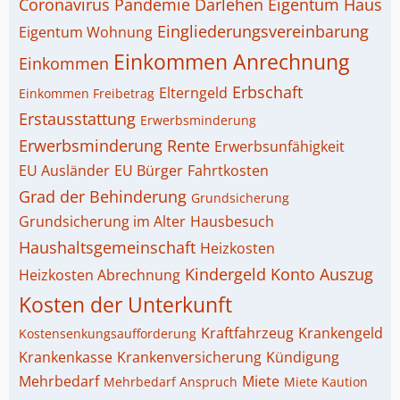
Coronavirus Pandemie
Darlehen
Eigentum Haus
Eingliederungsvereinbarung
Eigentum Wohnung
Einkommen Anrechnung
Einkommen
Erbschaft
Elterngeld
Einkommen Freibetrag
Erstausstattung
Erwerbsminderung
Erwerbsminderung Rente
Erwerbsunfähigkeit
EU Ausländer
EU Bürger
Fahrtkosten
Grad der Behinderung
Grundsicherung
Grundsicherung im Alter
Hausbesuch
Haushaltsgemeinschaft
Heizkosten
Kindergeld
Konto Auszug
Heizkosten Abrechnung
Kosten der Unterkunft
Kraftfahrzeug
Krankengeld
Kostensenkungsaufforderung
Krankenkasse
Krankenversicherung
Kündigung
Mehrbedarf
Miete
Mehrbedarf Anspruch
Miete Kaution