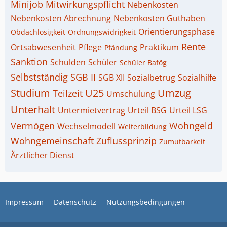
Minijob
Mitwirkungspflicht
Nebenkosten
Nebenkosten Abrechnung
Nebenkosten Guthaben
Orientierungsphase
Obdachlosigkeit
Ordnungswidrigkeit
Rente
Ortsabwesenheit
Pflege
Praktikum
Pfändung
Sanktion
Schulden
Schüler
Schüler Bafög
Selbstständig
SGB II
SGB XII
Sozialbetrug
Sozialhilfe
Studium
U25
Umzug
Teilzeit
Umschulung
Unterhalt
Untermietvertrag
Urteil BSG
Urteil LSG
Vermögen
Wohngeld
Wechselmodell
Weiterbildung
Wohngemeinschaft
Zuflussprinzip
Zumutbarkeit
Ärztlicher Dienst
Impressum
Datenschutz
Nutzungsbedingungen