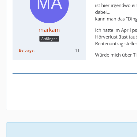
ist hier irgendwo e
dabei....
kann man das "Ding"
markam
Ich hatte im April 
Hörverlust (fast ta
Anfänger
Rentenantrag stellen
Beiträge
11
Würde mich über Ti