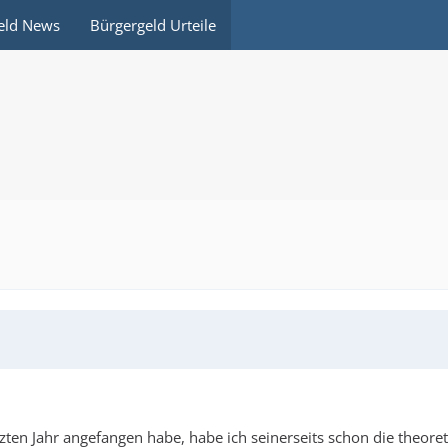
eld News
Bürgergeld Urteile
ten Jahr angefangen habe, habe ich seinerseits schon die theoreti