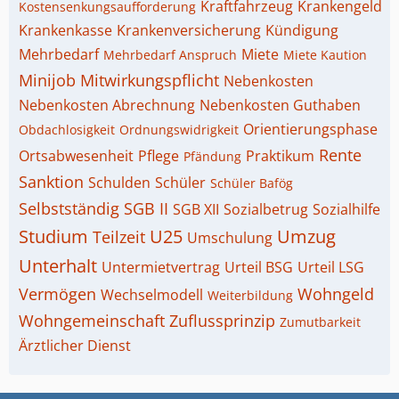
Kraftfahrzeug
Krankengeld
Kostensenkungsaufforderung
Krankenkasse
Krankenversicherung
Kündigung
Mehrbedarf
Miete
Mehrbedarf Anspruch
Miete Kaution
Minijob
Mitwirkungspflicht
Nebenkosten
Nebenkosten Abrechnung
Nebenkosten Guthaben
Orientierungsphase
Obdachlosigkeit
Ordnungswidrigkeit
Rente
Ortsabwesenheit
Pflege
Praktikum
Pfändung
Sanktion
Schulden
Schüler
Schüler Bafög
Selbstständig
SGB II
SGB XII
Sozialbetrug
Sozialhilfe
Studium
U25
Umzug
Teilzeit
Umschulung
Unterhalt
Untermietvertrag
Urteil BSG
Urteil LSG
Vermögen
Wohngeld
Wechselmodell
Weiterbildung
Wohngemeinschaft
Zuflussprinzip
Zumutbarkeit
Ärztlicher Dienst