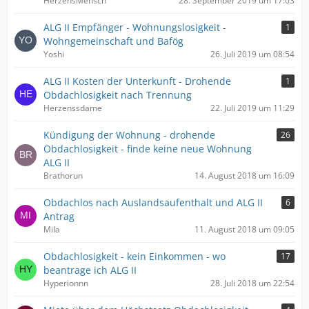
HerzensMensch
28. September 2019 um 17:03
ALG II Empfänger - Wohnungslosigkeit -
1
Wohngemeinschaft und Bafög
Yoshi
26. Juli 2019 um 08:54
ALG II Kosten der Unterkunft - Drohende
1
Obdachlosigkeit nach Trennung
Herzenssdame
22. Juli 2019 um 11:29
Kündigung der Wohnung - drohende
26
Obdachlosigkeit - finde keine neue Wohnung
ALG II
Brathorun
14. August 2018 um 16:09
Obdachlos nach Auslandsaufenthalt und ALG II
6
Antrag
Mila
11. August 2018 um 09:05
Obdachlosigkeit - kein Einkommen - wo
17
beantrage ich ALG II
Hyperionnn
28. Juli 2018 um 22:54