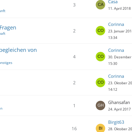
Casa
3
11. April 2018
unft
Corinna
 Fragen
2
23. Januar 20
aft
13:34
 begleichen von
Corinna
4
30. Dezember
nstiges
15:30
Corinna
2
23. Oktober 2
14:12
Ghansafan
1
en
24. April 2017
Birgit63
16
28. Oktober 2