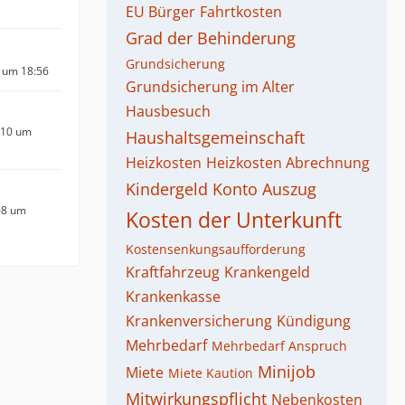
EU Bürger
Fahrtkosten
Grad der Behinderung
Grundsicherung
 um 18:56
Grundsicherung im Alter
Hausbesuch
010 um
Haushaltsgemeinschaft
Heizkosten
Heizkosten Abrechnung
Kindergeld
Konto Auszug
08 um
Kosten der Unterkunft
Kostensenkungsaufforderung
Kraftfahrzeug
Krankengeld
Krankenkasse
Krankenversicherung
Kündigung
Mehrbedarf
Mehrbedarf Anspruch
Minijob
Miete
Miete Kaution
Mitwirkungspflicht
Nebenkosten