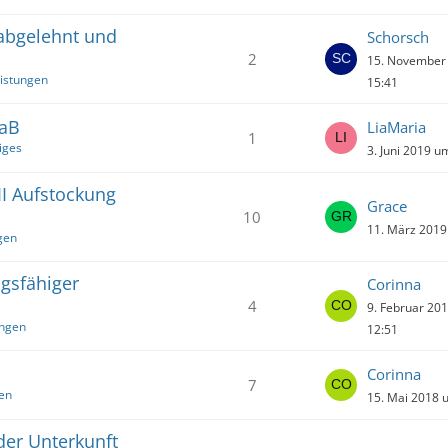
abgelehnt und
Schorsch
2
15. November
istungen
15:41
BaB
LiaMaria
1
iges
3. Juni 2019 u
II Aufstockung
Grace
10
11. März 2019
gen
ngsfähiger
Corinna
4
9. Februar 20
ungen
12:51
Corinna
7
en
15. Mai 2018 
der Unterkunft