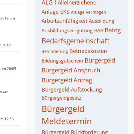
ALG I
Alleinerziehend
Anlage EKS
Anlage Vermögen
 2019 um
Arbeitsunfähigkeit
Ausbildung
Bafög
Ausbildungsvergütung
BAB
Bedarfsgemeinschaft
m 10:06
Betriebskosten
Behinderung
Bürgergeld
Bildungsgutschein
 um 20:05
Bürgergeld Anspruch
Bürgergeld Antrag
Bürgergeld Aufstockung
19 um
Bürgergeldgesetz
Bürgergeld
Meldetermin
um 12:53
Bürgergeld Rückforderung