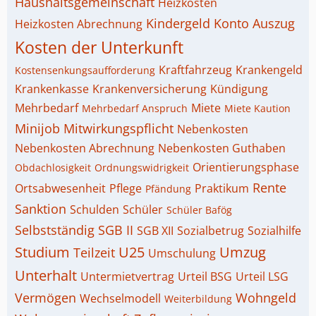
Haushaltsgemeinschaft
Heizkosten
Kindergeld
Konto Auszug
Heizkosten Abrechnung
Kosten der Unterkunft
Kraftfahrzeug
Krankengeld
Kostensenkungsaufforderung
Krankenkasse
Krankenversicherung
Kündigung
Mehrbedarf
Miete
Mehrbedarf Anspruch
Miete Kaution
Minijob
Mitwirkungspflicht
Nebenkosten
Nebenkosten Abrechnung
Nebenkosten Guthaben
Orientierungsphase
Obdachlosigkeit
Ordnungswidrigkeit
Rente
Ortsabwesenheit
Pflege
Praktikum
Pfändung
Sanktion
Schulden
Schüler
Schüler Bafög
Selbstständig
SGB II
SGB XII
Sozialbetrug
Sozialhilfe
Studium
U25
Umzug
Teilzeit
Umschulung
Unterhalt
Untermietvertrag
Urteil BSG
Urteil LSG
Vermögen
Wohngeld
Wechselmodell
Weiterbildung