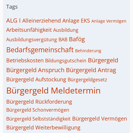
Tags
ALG I
Alleinerziehend
Anlage EKS
Anlage Vermögen
Arbeitsunfähigkeit
Ausbildung
Bafög
Ausbildungsvergütung
BAB
Bedarfsgemeinschaft
Behinderung
Bürgergeld
Betriebskosten
Bildungsgutschein
Bürgergeld Anspruch
Bürgergeld Antrag
Bürgergeld Aufstockung
Bürgergeldgesetz
Bürgergeld Meldetermin
Bürgergeld Rückforderung
Bürgergeld Schonvermögen
Bürgergeld Vermögen
Bürgergeld Selbstständigkeit
Bürgergeld Weiterbewilligung