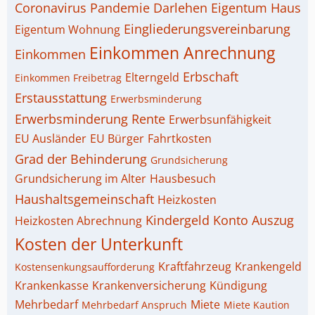
Coronavirus Pandemie
Darlehen
Eigentum Haus
Eingliederungsvereinbarung
Eigentum Wohnung
Einkommen Anrechnung
Einkommen
Erbschaft
Elterngeld
Einkommen Freibetrag
Erstausstattung
Erwerbsminderung
Erwerbsminderung Rente
Erwerbsunfähigkeit
EU Ausländer
EU Bürger
Fahrtkosten
Grad der Behinderung
Grundsicherung
Grundsicherung im Alter
Hausbesuch
Haushaltsgemeinschaft
Heizkosten
Kindergeld
Konto Auszug
Heizkosten Abrechnung
Kosten der Unterkunft
Kraftfahrzeug
Krankengeld
Kostensenkungsaufforderung
Krankenkasse
Krankenversicherung
Kündigung
Mehrbedarf
Miete
Mehrbedarf Anspruch
Miete Kaution