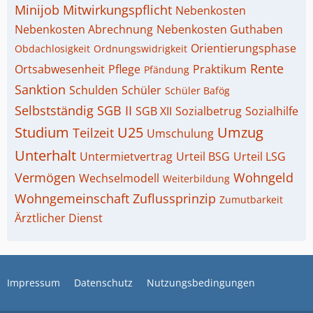
Minijob
Mitwirkungspflicht
Nebenkosten
Nebenkosten Abrechnung
Nebenkosten Guthaben
Orientierungsphase
Obdachlosigkeit
Ordnungswidrigkeit
Rente
Ortsabwesenheit
Pflege
Praktikum
Pfändung
Sanktion
Schulden
Schüler
Schüler Bafög
Selbstständig
SGB II
SGB XII
Sozialbetrug
Sozialhilfe
Studium
U25
Umzug
Teilzeit
Umschulung
Unterhalt
Untermietvertrag
Urteil BSG
Urteil LSG
Vermögen
Wohngeld
Wechselmodell
Weiterbildung
Wohngemeinschaft
Zuflussprinzip
Zumutbarkeit
Ärztlicher Dienst
Impressum
Datenschutz
Nutzungsbedingungen