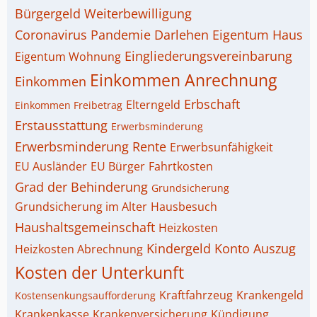
Bürgergeld Weiterbewilligung
Coronavirus Pandemie
Darlehen
Eigentum Haus
Eingliederungsvereinbarung
Eigentum Wohnung
Einkommen Anrechnung
Einkommen
Erbschaft
Elterngeld
Einkommen Freibetrag
Erstausstattung
Erwerbsminderung
Erwerbsminderung Rente
Erwerbsunfähigkeit
EU Ausländer
EU Bürger
Fahrtkosten
Grad der Behinderung
Grundsicherung
Grundsicherung im Alter
Hausbesuch
Haushaltsgemeinschaft
Heizkosten
Kindergeld
Konto Auszug
Heizkosten Abrechnung
Kosten der Unterkunft
Kraftfahrzeug
Krankengeld
Kostensenkungsaufforderung
Krankenkasse
Krankenversicherung
Kündigung