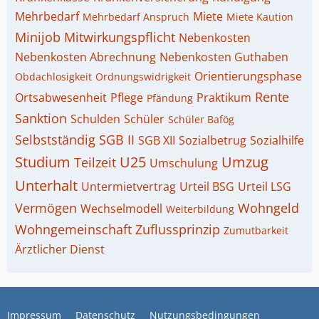
Mehrbedarf
Miete
Mehrbedarf Anspruch
Miete Kaution
Minijob
Mitwirkungspflicht
Nebenkosten
Nebenkosten Abrechnung
Nebenkosten Guthaben
Orientierungsphase
Obdachlosigkeit
Ordnungswidrigkeit
Rente
Ortsabwesenheit
Pflege
Praktikum
Pfändung
Sanktion
Schulden
Schüler
Schüler Bafög
Selbstständig
SGB II
SGB XII
Sozialbetrug
Sozialhilfe
Studium
U25
Umzug
Teilzeit
Umschulung
Unterhalt
Untermietvertrag
Urteil BSG
Urteil LSG
Vermögen
Wohngeld
Wechselmodell
Weiterbildung
Wohngemeinschaft
Zuflussprinzip
Zumutbarkeit
Ärztlicher Dienst
Impressum
Datenschutz
Nutzungsbedingungen