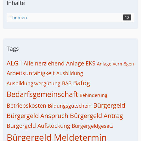
Inhalte
Themen
12
Tags
ALG I
Alleinerziehend
Anlage EKS
Anlage Vermögen
Arbeitsunfähigkeit
Ausbildung
Bafög
Ausbildungsvergütung
BAB
Bedarfsgemeinschaft
Behinderung
Bürgergeld
Betriebskosten
Bildungsgutschein
Bürgergeld Anspruch
Bürgergeld Antrag
Bürgergeld Aufstockung
Bürgergeldgesetz
Bürgergeld Meldetermin