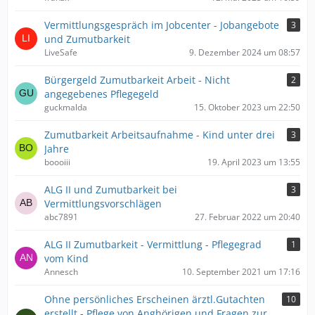
Vermittlungsgespräch im Jobcenter - Jobangebote
3
und Zumutbarkeit
LiveSafe
9. Dezember 2024 um 08:57
Bürgergeld Zumutbarkeit Arbeit - Nicht
2
angegebenes Pflegegeld
guckmalda
15. Oktober 2023 um 22:50
Zumutbarkeit Arbeitsaufnahme - Kind unter drei
3
Jahre
boooiii
19. April 2023 um 13:55
ALG II und Zumutbarkeit bei
3
Vermittlungsvorschlägen
abc7891
27. Februar 2022 um 20:40
ALG II Zumutbarkeit - Vermittlung - Pflegegrad
1
vom Kind
Annesch
10. September 2021 um 17:16
Ohne persönliches Erscheinen ärztl.Gutachten
10
erstellt - Pflege von Anghörigen und Fragen zur