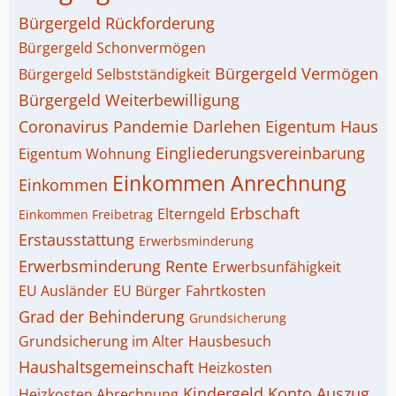
Bürgergeld Rückforderung
Bürgergeld Schonvermögen
Bürgergeld Vermögen
Bürgergeld Selbstständigkeit
Bürgergeld Weiterbewilligung
Coronavirus Pandemie
Darlehen
Eigentum Haus
Eingliederungsvereinbarung
Eigentum Wohnung
Einkommen Anrechnung
Einkommen
Erbschaft
Elterngeld
Einkommen Freibetrag
Erstausstattung
Erwerbsminderung
Erwerbsminderung Rente
Erwerbsunfähigkeit
EU Ausländer
EU Bürger
Fahrtkosten
Grad der Behinderung
Grundsicherung
Grundsicherung im Alter
Hausbesuch
Haushaltsgemeinschaft
Heizkosten
Kindergeld
Konto Auszug
Heizkosten Abrechnung