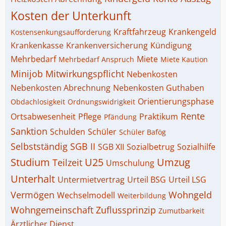
Kosten der Unterkunft
Kraftfahrzeug
Krankengeld
Kostensenkungsaufforderung
Krankenkasse
Krankenversicherung
Kündigung
Mehrbedarf
Miete
Mehrbedarf Anspruch
Miete Kaution
Minijob
Mitwirkungspflicht
Nebenkosten
Nebenkosten Abrechnung
Nebenkosten Guthaben
Orientierungsphase
Obdachlosigkeit
Ordnungswidrigkeit
Rente
Ortsabwesenheit
Pflege
Praktikum
Pfändung
Sanktion
Schulden
Schüler
Schüler Bafög
Selbstständig
SGB II
SGB XII
Sozialbetrug
Sozialhilfe
Studium
U25
Umzug
Teilzeit
Umschulung
Unterhalt
Untermietvertrag
Urteil BSG
Urteil LSG
Vermögen
Wohngeld
Wechselmodell
Weiterbildung
Wohngemeinschaft
Zuflussprinzip
Zumutbarkeit
Ärztlicher Dienst