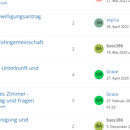
21. Mai 2022 
haft
ewilligungsantrag
snp1a
2
26. April 2022
 Wohngemeinschaft
bass386
2
19. Mai 2020 
er Unterkunft und
Grace
4
27. April 2020
tes Zimmer -
Grace
ag und Fragen
5
27. Februar 2
haft
01:23
einigung und
bass386
2
5. Dezember 