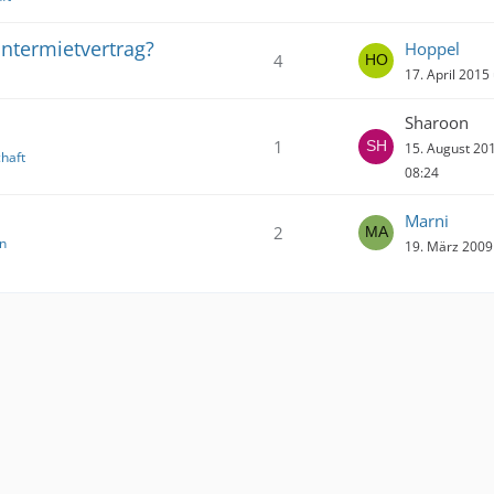
Untermietvertrag?
Hoppel
4
17. April 2015
Sharoon
1
15. August 20
haft
08:24
Marni
2
n
19. März 2009