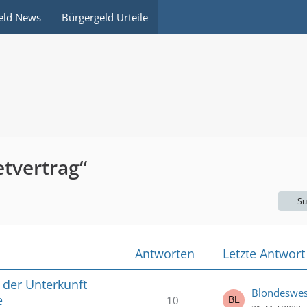
eld News
Bürgergeld Urteile
tvertrag“
Su
Antworten
Letzte Antwort
der Unterkunft
Blondeswe
e
10