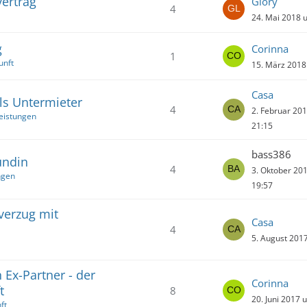
ertrag
Glory
4
24. Mai 2018 
g
Corinna
1
unft
15. März 2018
Casa
ls Untermieter
4
2. Februar 20
eistungen
21:15
bass386
undin
4
3. Oktober 20
ngen
19:57
verzug mit
Casa
4
5. August 201
Ex-Partner - der
Corinna
t
8
20. Juni 2017 
ft