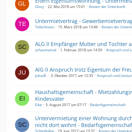
Eltern Eigentumswohnung - Untermietv
Glory
22. Mai 2018 um 15:01
Kosten der Unterkunft
Untermietvertrag - Gewerbemietvertra
Tellerlinsen
15. März 2018 um 13:46
Kosten der Unterk
ALG II Empfänger Mutter und Tochter a
schaumamol
1. Februar 2018 um 14:50
Anspruch und L
AlG II Anspruch trotz Eigentum der Fre
JuliusB.
3. Oktober 2017 um 12:35
Anspruch und Leistu
Haushaltsgemeinschaft - Mietzahlungs
Kindesvater
Eike
5. August 2017 um 07:17
Bedarfsgemeinschaft
Untervermietung einer Wohnung durch 
nicht dort wohnt - Bedarfsgemeinschaf
Schleife4tw
19. Juni 2017 um 13:37
Kosten der Unterkun