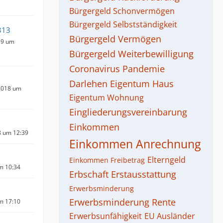
Bürgergeld Schonvermögen
Bürgergeld Selbstständigkeit
313
Bürgergeld Vermögen
19 um
Bürgergeld Weiterbewilligung
Coronavirus Pandemie
Darlehen
Eigentum Haus
2018 um
Eigentum Wohnung
Eingliederungsvereinbarung
Einkommen
8 um 12:39
Einkommen Anrechnung
Elterngeld
Einkommen Freibetrag
um 10:34
Erbschaft
Erstausstattung
Erwerbsminderung
Erwerbsminderung Rente
um 17:10
Erwerbsunfähigkeit
EU Ausländer