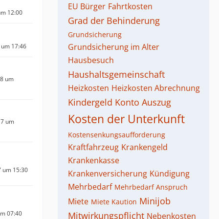
EU Bürger
Fahrtkosten
um 12:00
Grad der Behinderung
Grundsicherung
Grundsicherung im Alter
 um 17:46
Hausbesuch
Haushaltsgemeinschaft
18 um
Heizkosten
Heizkosten Abrechnung
Kindergeld
Konto Auszug
Kosten der Unterkunft
17 um
Kostensenkungsaufforderung
Kraftfahrzeug
Krankengeld
Krankenkasse
7 um 15:30
Krankenversicherung
Kündigung
Mehrbedarf
Mehrbedarf Anspruch
Minijob
Miete
Miete Kaution
um 07:40
Mitwirkungspflicht
Nebenkosten