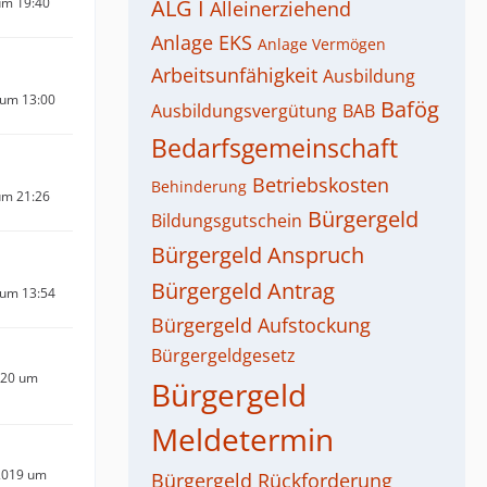
um 19:40
ALG I
Alleinerziehend
Anlage EKS
Anlage Vermögen
Arbeitsunfähigkeit
Ausbildung
 um 13:00
Bafög
Ausbildungsvergütung
BAB
Bedarfsgemeinschaft
Betriebskosten
Behinderung
um 21:26
Bürgergeld
Bildungsgutschein
Bürgergeld Anspruch
Bürgergeld Antrag
 um 13:54
Bürgergeld Aufstockung
Bürgergeldgesetz
020 um
Bürgergeld
Meldetermin
2019 um
Bürgergeld Rückforderung