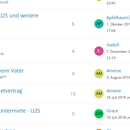
kunft
23:45
Ü25 und weitere
Apfelbaum
6
1. Oktober 20
17:04
ilsebill
4
7. Dezember 
nft
12:19
beim Vater
Ameise
9
ngen
3. August 201
etvertrag
Ameise
15
18. Juli 2018 
Untermiete - U25
Grace
5
10. Juli 2018 