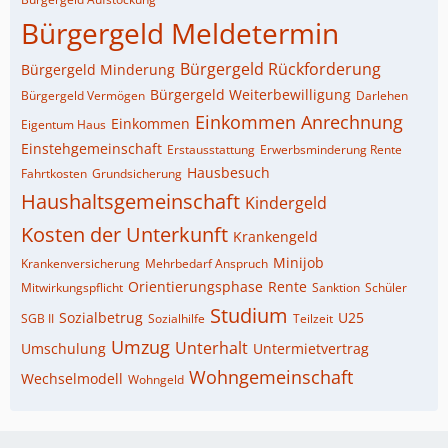
Bürgergeld Meldetermin
Bürgergeld Rückforderung
Bürgergeld Minderung
Bürgergeld Weiterbewilligung
Bürgergeld Vermögen
Darlehen
Einkommen Anrechnung
Einkommen
Eigentum Haus
Einstehgemeinschaft
Erstausstattung
Erwerbsminderung Rente
Hausbesuch
Fahrtkosten
Grundsicherung
Haushaltsgemeinschaft
Kindergeld
Kosten der Unterkunft
Krankengeld
Minijob
Krankenversicherung
Mehrbedarf Anspruch
Orientierungsphase
Rente
Mitwirkungspflicht
Sanktion
Schüler
Studium
Sozialbetrug
U25
SGB II
Sozialhilfe
Teilzeit
Umzug
Unterhalt
Umschulung
Untermietvertrag
Wohngemeinschaft
Wechselmodell
Wohngeld