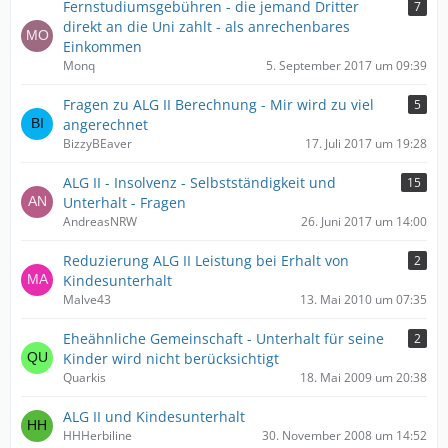
Fernstudiumsgebühren - die jemand Dritter
7
direkt an die Uni zahlt - als anrechenbares
Einkommen
Monq
5. September 2017 um 09:39
Fragen zu ALG II Berechnung - Mir wird zu viel
5
angerechnet
BizzyBEaver
17. Juli 2017 um 19:28
ALG II - Insolvenz - Selbstständigkeit und
15
Unterhalt - Fragen
AndreasNRW
26. Juni 2017 um 14:00
Reduzierung ALG II Leistung bei Erhalt von
2
Kindesunterhalt
Malve43
13. Mai 2010 um 07:35
Eheähnliche Gemeinschaft - Unterhalt für seine
2
Kinder wird nicht berücksichtigt
Quarkis
18. Mai 2009 um 20:38
ALG II und Kindesunterhalt
HHHerbiline
30. November 2008 um 14:52