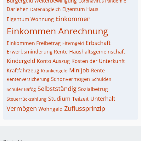
Bürgergeld Weiterbewilligung
Coronavirus Pandemie
Darlehen
Eigentum Haus
Datenabgleich
Einkommen
Eigentum Wohnung
Einkommen Anrechnung
Erbschaft
Einkommen Freibetrag
Elterngeld
Erwerbsminderung Rente
Haushaltsgemeinschaft
Kindergeld
Konto Auszug
Kosten der Unterkunft
Minijob
Kraftfahrzeug
Rente
Krankengeld
Schonvermögen
Rentenversicherung
Schulden
Selbstständig
Sozialbetrug
Schüler Bafög
Studium
Unterhalt
Teilzeit
Steuerrückzahlung
Vermögen
Zuflussprinzip
Wohngeld