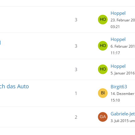
Hoppel
3
23. Februar 2
03:21
Hoppel
I
3
6. Februar 20
11:17
Hoppel
3
5. Januar 201
ich das Auto
Birgit63
1
14. Dezember
15:10
Gabriele-Jet
2
3. Juli 2015 u