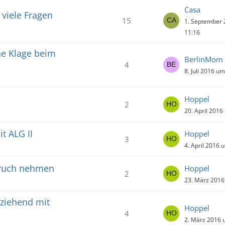
Casa
 viele Fragen
15
1. September
11:16
ne Klage beim
BerlinMom
4
8. Juli 2016 u
Hoppel
2
20. April 2016
t ALG II
Hoppel
3
4. April 2016 
spruch nehmen
Hoppel
2
23. März 2016
rziehend mit
Hoppel
4
2. März 2016 