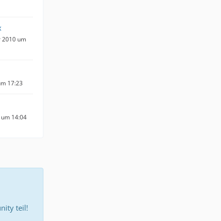
x
r 2010 um
um 17:23
 um 14:04
ty teil!