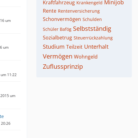
Minijob
Kraftfahrzeug
Krankengeld
Rente
Rentenversicherung
Schonvermögen
Schulden
016 um
Selbstständig
Schüler Bafög
Sozialbetrug
Steuerrückzahlung
Studium
Unterhalt
Teilzeit
16 um
Vermögen
Wohngeld
Zuflussprinzip
6 um 11:22
 2015 um
te
m 20:26