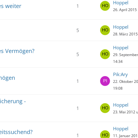
Hoppel
s weiter
1
26. April 2015
Hoppel
5
28. März 2015
Hoppel
res Vermögen?
5
29. Septembe
14:34
Pik:Ary
rmögen
1
22. Oktober 2
19:08
icherung -
Hoppel
1
23. Mai 2012 
Hoppel
eitssuchend?
1
11. Januar 20