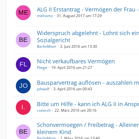
ALG II Erstantrag - Vermögen der Frau -
melramo
31. August 2017 um 17:29
Widerspruch abgelehnt - Lohnt sich ei
Sozialgericht
BerlinMom
2. Juni 2016 um 13:30
Nicht verkaufbares Vermögen
Fliege
19. April 2016 um 21:27
Bausparvertrag auflösen - auszahlen mi
johwolf
3. April 2016 um 00:43
Bitte um Hilfe - kann ich ALG II in An
i.search
22. März 2016 um 20:16
Schonvermoegen / Freibetrag - Alleine
kleinem Kind
BerlinMom
2. März 2016 um 13:40