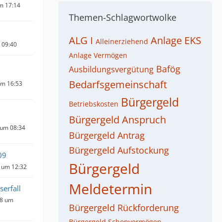
um 17:14
Themen-Schlagwortwolke
ALG I
Anlage EKS
Alleinerziehend
m 09:40
Anlage Vermögen
Bafög
Ausbildungsvergütung
Bedarfsgemeinschaft
um 16:53
Bürgergeld
Betriebskosten
Bürgergeld Anspruch
 um 08:34
Bürgergeld Antrag
Bürgergeld Aufstockung
09
Bürgergeld
 um 12:32
Meldetermin
serfall
18 um
Bürgergeld Rückforderung
Bürgergeld Schonvermögen