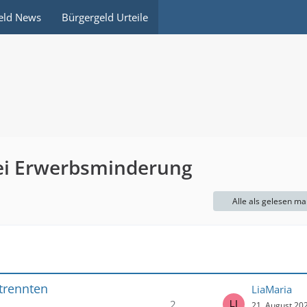
eld News
Bürgergeld Urteile
bei Erwerbsminderung
Alle als gelesen ma
trennten
LiaMaria
2
21. August 20