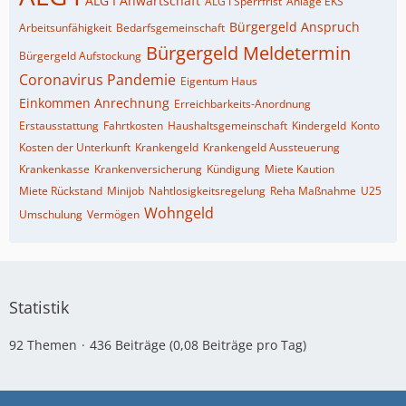
ALG I Anwartschaft
ALG I Sperrfrist
Anlage EKS
Bürgergeld Anspruch
Arbeitsunfähigkeit
Bedarfsgemeinschaft
Bürgergeld Meldetermin
Bürgergeld Aufstockung
Coronavirus Pandemie
Eigentum Haus
Einkommen Anrechnung
Erreichbarkeits-Anordnung
Erstausstattung
Fahrtkosten
Haushaltsgemeinschaft
Kindergeld
Konto
Kosten der Unterkunft
Krankengeld
Krankengeld Aussteuerung
Krankenkasse
Krankenversicherung
Kündigung
Miete Kaution
Miete Rückstand
Minijob
Nahtlosigkeitsregelung
Reha Maßnahme
U25
Wohngeld
Umschulung
Vermögen
Statistik
92 Themen
436 Beiträge (0,08 Beiträge pro Tag)